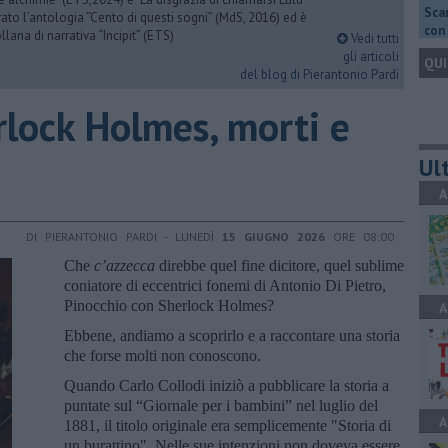
Scar
urato l’antologia “Cento di questi sogni” (MdS, 2016) ed è
con 
llana di narrativa “Incipit” (ETS)
Vedi tutti
gli articoli
QUI
del blog di Pierantonio Pardi
rlock Holmes, morti e
Ult
A
DI PIERANTONIO PARDI - LUNEDÌ
15 GIUGNO 2026
ORE 08:00
Che
c’azzecca
direbbe quel fine dicitore, quel sublime
coniatore di eccentrici fonemi di Antonio Di Pietro,
Pinocchio con Sherlock Holmes?
A
Ebbene, andiamo a scoprirlo e a raccontare una storia
che forse molti non conoscono.
Quando Carlo Collodi iniziò a pubblicare la storia a
puntate sul “Giornale per i bambini” nel luglio del
A
1881, il titolo originale era semplicemente "Storia di
un burattino". Nelle sue intenzioni non doveva essere