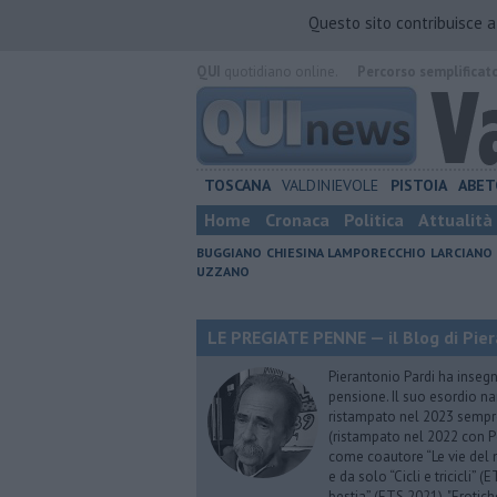
Questo sito contribuisce 
QUI
quotidiano online.
Percorso semplificat
TOSCANA
VALDINIEVOLE
PISTOIA
ABET
Home
Cronaca
Politica
Attualità
BUGGIANO
CHIESINA
LAMPORECCHIO
LARCIANO
UZZANO
LE PREGIATE PENNE — il Blog di Pier
Pierantonio Pardi ha insegna
pensione. Il suo esordio na
ristampato nel 2023 sempre
(ristampato nel 2022 con P
come coautore “Le vie del m
e da solo “Cicli e tricicli”
bestia” (ETS 2021), "Erotich