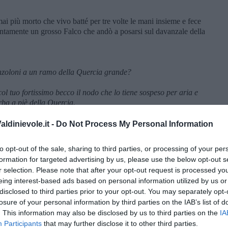
ai più morto che vivo batté per tre volte le mani insieme e fece
rontamente un grosso Falco che andò a posarsi sul davanzale della
enzoloni a un ramo della Quercia grande?
ol tuo fortissimo becco il nodo che lo tiene sospeso per aria e
rba a piè della Quercia.
ccare la più bella carrozza della mia scuderia e prendi la via
ldinievole.it -
Do Not Process My Personal Information
la grande Quercia troverai disteso sull’erba un povero burattino
posalo pari pari sui cuscini della carrozza e portamelo qui. Hai
to opt-out of the sale, sharing to third parties, or processing of your per
formation for targeted advertising by us, please use the below opt-out s
me tutti la conosciamo; ma ritorneremo dopo a parlare di
r selection. Please note that after your opt-out request is processed y
successe a Conan Doyle.
eing interest-based ads based on personal information utilized by us or
sbarazzarsi di Sherlock Holmes nel dicembre del 1893,
disclosed to third parties prior to your opt-out. You may separately opt-
henbach insieme al professor Moriarty nel racconto “
Il problema
losure of your personal information by third parties on the IAB’s list of
ma nella storia della letteratura. Doyle era semplicemente
. This information may also be disclosed by us to third parties on the
IA
iderava i suoi "romanzi storici seri" e confessò che Holmes gli
Participants
that may further disclose it to other third parties.