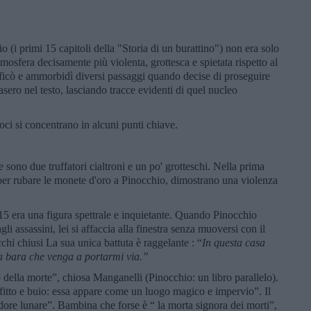
o (i primi 15 capitoli della "Storia di un burattino") non era solo
tmosfera decisamente più violenta, grottesca e spietata rispetto al
ficò e ammorbidì diversi passaggi quando decise di proseguire
sero nel testo, lasciando tracce evidenti di quel nucleo
oci si concentrano in alcuni punti chiave.
e sono due truffatori cialtroni e un po' grotteschi. Nella prima
 per rubare le monete d'oro a Pinocchio, dimostrano una violenza
 15 era una figura spettrale e inquietante. Quando Pinocchio
li assassini, lei si affaccia alla finestra senza muoversi con il
chi chiusi La sua unica battuta è raggelante : “
In questa casa
la bara che venga a portarmi via.”
o della morte”, chiosa Manganelli (Pinocchio: un libro parallelo).
fitto e buio: essa appare come un luogo magico e impervio”. Il
ore lunare”. Bambina che forse è “ la morta signora dei morti”,