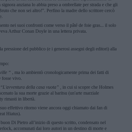
 signora anziana lo abbia preso a ombrellate per strada e che gli
Bruto che non sei altro!". Perfino la madre dello scrittore cercò
e.
ento nei suoi confronti come verso il pâté de foie gras... il solo
eva Arthur Conan Doyle in una lettera privata.
a pressione del pubblico (e i generosi assegni degli editori) alla
empo:
ville “
, ma lo ambientò cronologicamente prima dei fatti di
 fosse vivo.
 “
L'avventura della casa vuota” ,
in cui si scopre che Holmes
cenato la sua morte grazie al baritsu (un'arte marziale
y rimasti in libertà.
l suo effettivo ritorno viene ancora oggi chiamato dai fan di
at Hiatus).
buon Di Pietro all’inizio di questo scritto, condensato nel
erlock, accomunati dai loro autori in un destino di morte e