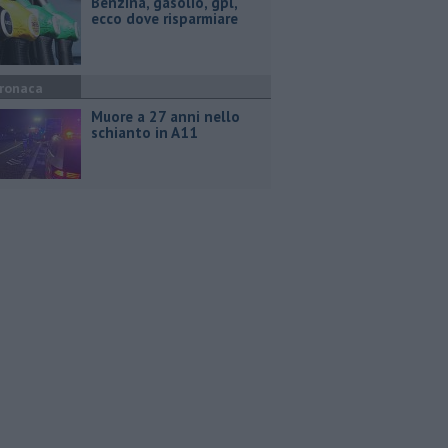
​Benzina, gasolio, gpl,
ecco dove risparmiare
ronaca
Muore a 27 anni nello
schianto in A11