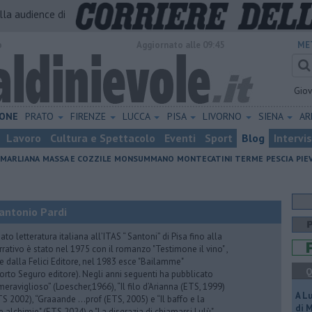
alla audience di
o
Aggiornato alle 09:45
ME
Gio
ONE
PRATO
FIRENZE
LUCCA
PISA
LIVORNO
SIENA
A
Lavoro
Cultura e Spettacolo
Eventi
Sport
Blog
Intervi
MARLIANA
MASSA E COZZILE
MONSUMMANO
MONTECATINI TERME
PESCIA
PIE
antonio Pardi
to letteratura italiana all’ITAS “ Santoni” di Pisa fino alla
rrativo è stato nel 1975 con il romanzo "Testimone il vino" ,
 dalla Felici Editore, nel 1983 esce "Bailamme"
Q
orto Seguro editore). Negli anni seguenti ha pubblicato
eraviglioso” (Loescher,1966), “Il filo d’Arianna (ETS, 1999)
A L
 (ETS 2002), “Graaande …prof (ETS, 2005) e “Il baffo e la
di 
e alchimie" (ETS,2024) e "La disgrazia di chiamarsi Lulù"