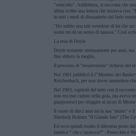
"omicidio". Addirittura, si racconta che una
abbia scritto una lettera che iniziava con: "
in tutti i modi di dissuaderlo dal farlo morir
"Ho subìto una tale overdose di lui che mi s
nome mi dà un senso di nausea." Così scriv
La resa di Doyle
Doyle resistette strenuamente per anni, ma l
fine ebbero la meglio.
Il processo di "resurrezione" richiese del t
Nel 1901 pubblicò il
l”Mastino dei Basker
Reichenbach, per non dover ammettere che
Nel 1903, capitolò del tutto con il racconto
non era mai caduto nella gola, ma aveva ins
giapponese) per sfuggire ai sicari di Moriart
Il vuoto di dieci anni tra la sua "morte" e i
Sherlock Holmes "Il Grande Iato" (The Gre
Ed ecco quindi risolto il dilemma posto dal 
fatidico “ che c’azzecca?” : Pinocchio e Sh