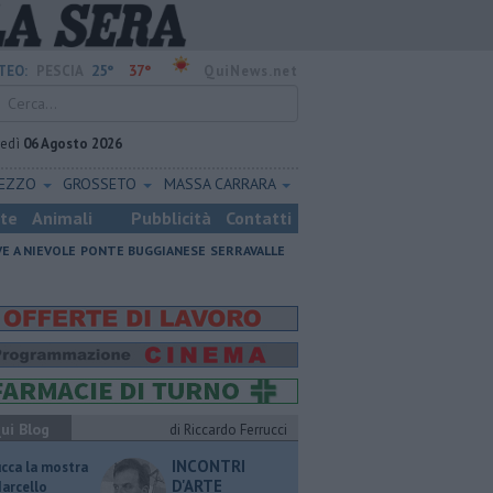
25°
37°
TEO:
PESCIA
QuiNews.net
vedì
06 Agosto 2026
REZZO
GROSSETO
MASSA CARRARA
ste
Animali
Pubblicità
Contatti
VE A NIEVOLE
PONTE BUGGIANESE
SERRAVALLE
ui Blog
di Riccardo Ferrucci
INCONTRI
ucca la mostra
D'ARTE
Marcello