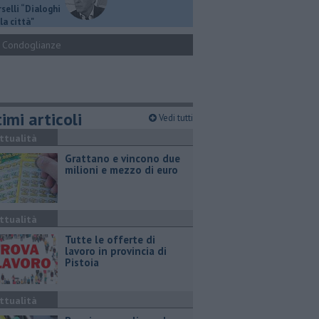
selli “Dialoghi
la città"
Condoglianze
imi articoli
Vedi tutti
ttualità
Grattano e vincono due
milioni e mezzo di euro
ttualità
​Tutte le offerte di
lavoro in provincia di
Pistoia
ttualità