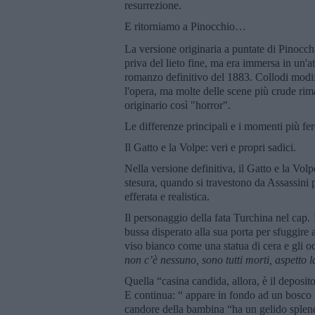
resurrezione.
E ritorniamo a Pinocchio…
La versione originaria a puntate di Pinocchi
priva del lieto fine, ma era immersa in un'a
romanzo definitivo del 1883. Collodi modi
l'opera, ma molte delle scene più crude rima
originario così "horror".
Le differenze principali e i momenti più fer
Il Gatto e la Volpe: veri e propri sadici.
Nella versione definitiva, il Gatto e la Volp
stesura, quando si travestono da Assassini
efferata e realistica.
Il personaggio della fata Turchina nel cap.
bussa disperato alla sua porta per sfuggire ag
viso bianco come una statua di cera e gli oc
non c’è nessuno, sono tutti morti, aspetto 
Quella “casina candida, allora, è il deposit
E continua: “ appare in fondo ad un bosco 
candore della bambina “ha un gelido splend