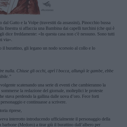
to dal Gatto e la Volpe (travestiti da assassini), Pinocchio bussa
lla finestra si affaccia una Bambina dai capelli turchini (che qui è
 gli dice freddamente: «In questa casa non c'è nessuno. Sono tutti
i via».
 il burattino, gli legano un nodo scorsoio al collo e lo
ire nulla. Chiuse gli occhi, aprì l bocca, allungò le gambe, ebbe
ibile.”
ravolgente scatenando una serie di eventi che cambieranno la
 sommerse la redazione del giornale, molteplici le proteste
 che stava perdendo la gallina dalle uova d’oro. Fece forti
l personaggio e continuasse a scrivere.
oria riprese,
veva interrotto introducendo ufficialmente il personaggio della
barbone (Medoro) a tirar giù il burattino dall’albero per