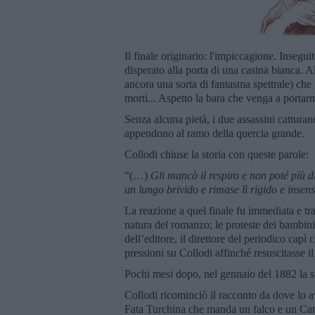
Il finale originario: l'impiccagione. Insegui
disperato alla porta di una casina bianca. A
ancora una sorta di fantasma spettrale) che
morti... Aspetto la bara che venga a portarm
Senza alcuna pietà, i due assassini catturano
appendono al ramo della quercia grande.
Collodi chiuse la storia con queste parole:
“(…)
Gli mancò il respiro e non poté più d
un lungo brivido e rimase lì rigido e insens
La reazione a quel finale fu immediata e t
natura del romanzo; le proteste dei bambini
dell’editore, il direttore del periodico capì
pressioni su Collodi affinché resuscitasse i
Pochi mesi dopo, nel gennaio del 1882 la st
Collodi ricominciò il racconto da dove lo a
Fata Turchina che manda un falco e un Can 