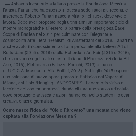
. —
Abbiamo incontrato a Milano presso la Fondazione Messina
l’artista Fanari che ha esposto in questa sede i suoi più recenti. e
inserendo. Roberto Fanari nasce a Milano nel 1957, dove vive e
lavora. Dopo aver proposto negli ultimi anni un importante ciclo di
mostre monografiche all’estero, a partire dalla prestigiosa Basel
Scope di Basilea nel 2014 per culminare con l’elegante e
cosmopolita Arte Fiera “Realism” di Amsterdam del 2016, Fanari ha
anche avuto il riconoscimento di una personale alla Deleen Art di
Rotterdam (2015 e 2016) e alla Rotterdam Art Fair (2015 e 2016),
che facevano seguito alle mostre italiane di Piacenza (Galleria Biffi
Arte, 2015); Pietrasanta (Palazzo Panichi, 2013) e Lucca
(L.U.C.C.A. Museum e Villa Bottini, 2013). Nel luglio 2015 espone
una selezione di nuove opere presso la Fabbrica del Vapore di
Milano, dal titolo “Hanging LANDSCAPES , Laboratorio visivo di
tecniche del contemporaneo”, dando vita ad uno spazio articolato
dove produzione artistica e azioni hanno coinvolto studenti, giovani,
creativi, critici e giornalisti.
Come nasce l’idea del “Cielo Ritrovato” una mostra che viene
ospitata alla Fondazione Messina ?