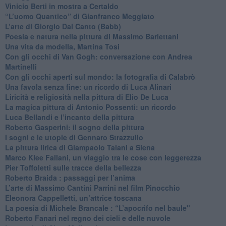
Vinicio Berti in mostra a Certaldo
“L’uomo Quantico” di Gianfranco Meggiato
​L’arte di Giorgio Dal Canto (Babb)
Poesia e natura nella pittura di Massimo Barlettani
Una vita da modella, Martina Tosi
​Con gli occhi di Van Gogh: conversazione con Andrea
Martinelli
​Con gli occhi aperti sul mondo: la fotografia di Calabrò
Una favola senza fine: un ricordo di Luca Alinari
Liricità e religiosità nella pittura di Elio De Luca
La magica pittura di Antonio Possenti: un ricordo
Luca Bellandi e l’incanto della pittura
​Roberto Gasperini: il sogno della pittura
I sogni e le utopie di Gennaro Strazzullo
La pittura lirica di Giampaolo Talani a Siena
​Marco Klee Fallani, un viaggio tra le cose con leggerezza
​Pier Toffoletti sulle tracce della bellezza
​Roberto Braida : passaggi per l’anima
​L’arte di Massimo Cantini Parrini nel film Pinocchio
Eleonora Cappelletti, un’attrice toscana
​La poesia di Michele Brancale : “L’apocrifo nel baule"
Roberto Fanari nel regno dei cieli e delle nuvole