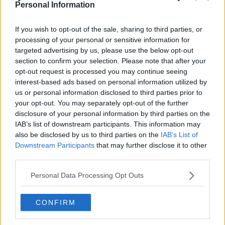
sto progettando delle sculture che riportano in primo piano la
Personal Information
figura, dopo un tempo più dedicato alla raffigurazione paesaggio.
Riccardo Ferrucci
If you wish to opt-out of the sale, sharing to third parties, or
processing of your personal or sensitive information for
targeted advertising by us, please use the below opt-out
section to confirm your selection. Please note that after your
opt-out request is processed you may continue seeing
interest-based ads based on personal information utilized by
us or personal information disclosed to third parties prior to
Se vuoi leggere le notizie principali della Toscana iscriviti alla
your opt-out. You may separately opt-out of the further
Newsletter QUInews - ToscanaMedia.
Arriva gratis tutti i giorni
disclosure of your personal information by third parties on the
alle 20:00 direttamente nella tua casella di posta.
IAB’s list of downstream participants. This information may
Basta cliccare
QUI
also be disclosed by us to third parties on the
IAB’s List of
Downstream Participants
that may further disclose it to other
Fotogallery
third parties.
Personal Data Processing Opt Outs
CONFIRM