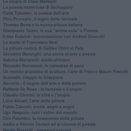
Le utopie di Clara Mallegni
​La poesia misteriosa di Atchugarry
Carla Tolomeo, la poesia dell’arte
Pino Procopio: il regno della fantasia
Thomas Berra e la nuova pittura italiana
Giampaolo Talani, la sua "anima sola" a Firenze
Il mio Kubrick: conversazione con Andrea Gnocchi
Le storie di Francesco Nesi
​La pittura onirica di Galileo Chini al Palp
​Giovanni Maranghi: una storia di arte e poesia
Sabrina Marianelli: storie africane
​Riccardo Benvenuti, le cattedrali di pace
​Un mondo popolato di sculture, l’arte di Franco Mauro Franchi
​Scarselli: viaggio in Giappone
​Ascanio : il sogno dell’arte e della poesia
Raffaele De Rosa : la fantasia e il sogno
​Claudio Cionini: le città e l’utopia
Luca Alinari: l’arte della pittura
​Fabio Calvetti: storie, segni e sogni
Ugo Nespolo: tutti i colori del mondo
​Ciro Palumbo: la rinascenza della pittura
​Addio a Vittorio Taviani ed al cinema di poesia
​Natale Rosselli : paesaggi toscani