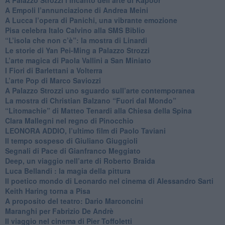
​A Empoli l’annunciazione di Andrea Meini
A Lucca l’opera di Panichi, una vibrante emozione
Pisa celebra Italo Calvino alla SMS Biblio
“L’isola che non c’è”: la mostra di Linardi
​Le storie di Yan Pei-Ming a Palazzo Strozzi
​L’arte magica di Paola Vallini a San Miniato
​I Fiori di Barlettani a Volterra
​L’arte Pop di Marco Saviozzi
​A Palazzo Strozzi uno sguardo sull’arte contemporanea
La mostra di Christian Balzano “Fuori dal Mondo”
​“Litomachie” di Matteo Tenardi alla Chiesa della Spina
​Clara Mallegni nel regno di Pinocchio
​LEONORA ADDIO, l’ultimo film di Paolo Taviani
Il tempo sospeso di Giuliano Giuggioli
Segnali di Pace di Gianfranco Meggiato
​Deep, un viaggio nell’arte di Roberto Braida
​Luca Bellandi : la magia della pittura
​Il poetico mondo di Leonardo nel cinema di Alessandro Sarti
​Keith Haring torna a Pisa
​A proposito del teatro: Dario Marconcini
Maranghi per Fabrizio De Andrè
​Il viaggio nel cinema di Pier Toffoletti