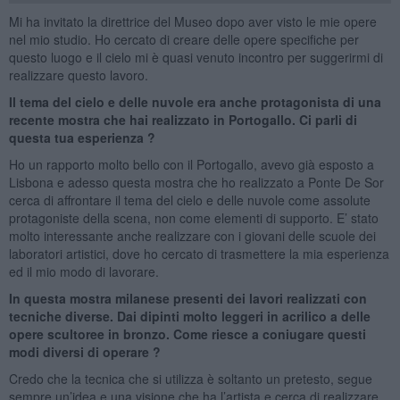
Mi ha invitato la direttrice del Museo dopo aver visto le mie opere
nel mio studio. Ho cercato di creare delle opere specifiche per
questo luogo e il cielo mi è quasi venuto incontro per suggerirmi di
realizzare questo lavoro.
Il tema del cielo e delle nuvole era anche protagonista di una
recente mostra che hai realizzato in Portogallo. Ci parli di
questa tua esperienza ?
Ho un rapporto molto bello con il Portogallo, avevo già esposto a
Lisbona e adesso questa mostra che ho realizzato a Ponte De Sor
cerca di affrontare il tema del cielo e delle nuvole come assolute
protagoniste della scena, non come elementi di supporto. E’ stato
molto interessante anche realizzare con i giovani delle scuole dei
laboratori artistici, dove ho cercato di trasmettere la mia esperienza
ed il mio modo di lavorare.
In questa mostra milanese presenti dei lavori realizzati con
tecniche diverse. Dai dipinti molto leggeri in acrilico a delle
opere scultoree in bronzo. Come riesce a coniugare questi
modi diversi di operare ?
Credo che la tecnica che si utilizza è soltanto un pretesto, segue
sempre un’idea e una visione che ha l’artista e cerca di realizzare