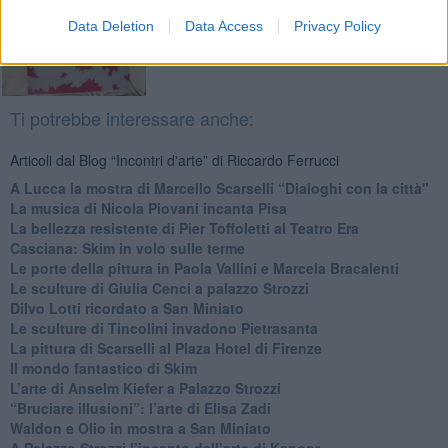
Data Deletion
Data Access
Privacy Policy
Ti potrebbe interessare anche:
Articoli dal Blog “Incontri d'arte” di Riccardo Ferrucci
A Lucca la mostra di Marcello Scarselli “Dialoghi con la città"
​La musica di Nicola Piovani incanta Pisa
​La bellezza resistente di Pier Toffoletti al Teatro Era
​Casciana: Skim in volo sulle terme
​Le porte della pittura in Paola Vallini e Marcela Bracalenti
​Le sculture di Giulia Cenci a palazzo Strozzi
​Dilvo Lotti ricordato a San Miniato
​Le sculture di Tincolini invadono Pietrasanta
La pittura di Scarselli al Plaza Hotel di Firenze
​Il mondo fantastico di Skim
​L’arte di Anselm Kiefer a Palazzo Strozzi
​“Bruciare illusioni”: l’arte di Elisa Zadi
​Waldon e Olio in mostra a San Miniato
​A Palazzo Strozzi l’incanto dell’arte di Kapoor