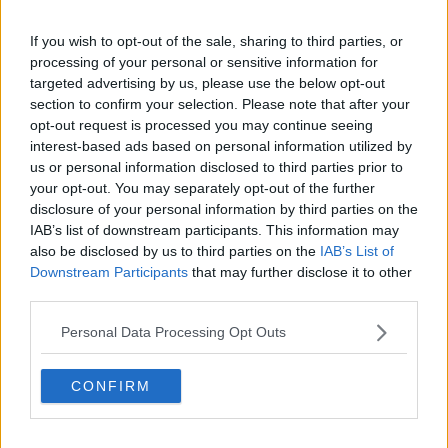
Meteo, la pioggia torna a fare capolino
If you wish to opt-out of the sale, sharing to third parties, or
processing of your personal or sensitive information for
Piogge e allagamenti, vola giù un'impalcatura
targeted advertising by us, please use the below opt-out
section to confirm your selection. Please note that after your
Dall'istituzione alla popolazione, identikit dei
opt-out request is processed you may continue seeing
Comuni toscani
interest-based ads based on personal information utilized by
Forti piogge, vento e mareggiate, nuova allerta
us or personal information disclosed to third parties prior to
arancione
your opt-out. You may separately opt-out of the further
Amministrative 2024, tutti i Comuni toscani al voto
disclosure of your personal information by third parties on the
IAB’s list of downstream participants. This information may
Eccellenza del territorio, Toscana regina di
also be disclosed by us to third parties on the
IAB’s List of
Bandiere arancioni
Downstream Participants
that may further disclose it to other
third parties.
Ferrovie miraggio in un terzo dei Comuni toscani
Personal Data Processing Opt Outs
Dialisi d'estate? Si può fare anche in vacanza
Censimento Istat, rilevazioni in 118 comuni
CONFIRM
Fiumi sorvegliati speciali, evacuata una scuola