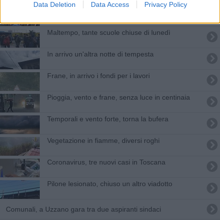
Data Deletion
Data Access
Privacy Policy
Ecco i Comuni più ricicloni della Toscana
Maltempo, tante scuole chiuse di lunedì
In arrivo un'altra notte di tempesta
Frane, in arrivo i fondi per i lavori
Pioggia, vento e frane, senza luce in centinaia
Temporali e vento forte, torna la bufera
Vegetazione in fiamme, diversi roghi
​Coronavirus, tre nuovi casi in Toscana
Pilone lesionato, chiuso un altro viadotto
Comunali, a Uzzano gara tra due aspiranti sindaci