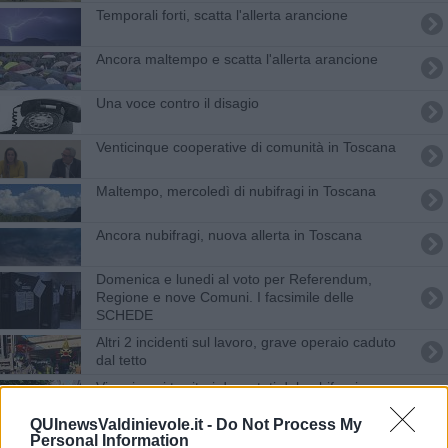
Temporali forti, scatta l'allerta arancione
Ancora maltempo e scatta l'allerta arancione
Una voce contro il disagio
Venticinque cooperative di comunità in Toscana
Maltempo, mercoledì di nubifragi in Toscana
Ancora nubifragi, nuova allerta in Toscana
​Domenica e lunedi al voto per Referendum,
Regione e nove Comuni. I facsimile delle
SCHEDE
Altri 2 incidenti sul lavoro, grave operaio caduto
dal tetto
Viaggio nei territori devastati dal nubifragio
QUInewsValdinievole.it -
Do Not Process My
Strade e ponti da curare, arrivano 5,7 milioni
Personal Information