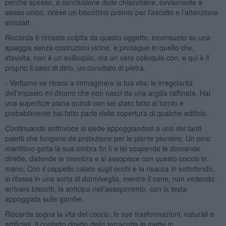
perché spesso, a conclusione delle chiacchiere, ovviamente a
senso unico, riceve un biscottino premio per l’ascolto e l’attenzione
simulati.
Riccarda è rimasta colpita da questo oggetto, inconsueto su una
spiaggia senza costruzioni vicine, e prosegue in quello che,
stavolta, non è un soliloquio, ma un vero colloquio con, e qui è il
proprio il caso di dirlo, un convitato di pietra.
- Vediamo se riesco a immaginare la tua vita: le irregolarità
dell’impasto mi dicono che non nasci da una argilla raffinata. Hai
una superficie piana quindi non sei stato fatto al tornio e
probabilmente hai fatto parte della copertura di qualche edificio.
Continuando sottovoce si siede appoggiandosi a uno dei tanti
paletti che fungono da protezione per le piante pioniere. Un pino
marittimo getta la sua ombra fin lì e lei sospende le domande
dirette, distende le membra e si assopisce con questo coccio in
mano. Con il cappello calato sugli occhi e la risacca in sottofondo,
si rilassa in una sorta di dormiveglia, mentre il cane, non vedendo
arrivare biscotti, la anticipa nell’assopimento, con la testa
appoggiata sulle gambe.
Riccarda sogna la vita del coccio, le sue trasformazioni, naturali e
artificiali. Il contatto diretto della terracotta la mette in