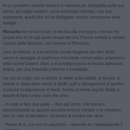
In un prossimo articolo tornerò in maniera più dettagliata sulla sua
storia; qui voglio svelare, come promesso all’inizio, una sua
metastoria, quella che mi ha bisbigliato mentre camminavo sulla
battigia…
Riccarda
non ama il mare, è devota alla montagna, ma non ha
potuto dire di no agli amici camperisti che l’hanno invitata a visitare
il parco della Sterpaia, nel comune di Piombino.
Loro al mattino, a una cert’ora (modo elegante per dire tardi),
vanno in spiaggia, si spalmano minuziose creme solari, preparano
lettini come fossero altari, e si predispongono al focoso abbraccio
solare, per una tintarella uniforme e invidiabile.
Lei non si unge, non si sdraia, si siede sulla sabbia, si sposta, si
risiede e, dopo dieci minuti di sbuffi, soffi e allungamenti di gambe,
si piazza il cappellaccio in testa, fischia al fedele lagotto Baldo e
decide di fare l’unica cosa che ama:
- Io vado a fare due passi – dice agli amici, che stavano
scommettendo su quanto avrebbe ancora resistito e le chiedono,
con un velo di sarcasmo, se pensa di tornare per cena…
- Penso di sì, ma non mi aspettate – risponde lei, raddoppiando il
sarcasmo.