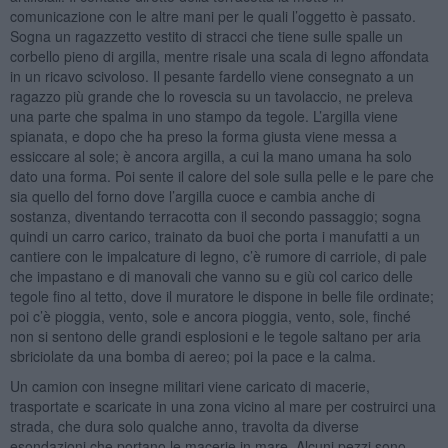
comunicazione con le altre mani per le quali l’oggetto è passato.
Sogna un ragazzetto vestito di stracci che tiene sulle spalle un
corbello pieno di argilla, mentre risale una scala di legno affondata
in un ricavo scivoloso. Il pesante fardello viene consegnato a un
ragazzo più grande che lo rovescia su un tavolaccio, ne preleva
una parte che spalma in uno stampo da tegole. L’argilla viene
spianata, e dopo che ha preso la forma giusta viene messa a
essiccare al sole; è ancora argilla, a cui la mano umana ha solo
dato una forma. Poi sente il calore del sole sulla pelle e le pare che
sia quello del forno dove l’argilla cuoce e cambia anche di
sostanza, diventando terracotta con il secondo passaggio; sogna
quindi un carro carico, trainato da buoi che porta i manufatti a un
cantiere con le impalcature di legno, c’è rumore di carriole, di pale
che impastano e di manovali che vanno su e giù col carico delle
tegole fino al tetto, dove il muratore le dispone in belle file ordinate;
poi c’è pioggia, vento, sole e ancora pioggia, vento, sole, finché
non si sentono delle grandi esplosioni e le tegole saltano per aria
sbriciolate da una bomba di aereo; poi la pace e la calma.
Un camion con insegne militari viene caricato di macerie,
trasportate e scaricate in una zona vicino al mare per costruirci una
strada, che dura solo qualche anno, travolta da diverse
esondazioni che portano le macerie in mare. Alcuni pezzi sono