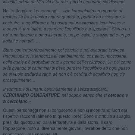
inscritti, prima da Vitruvio a parole, poi da Leonardo col disegno.
Nel tratteggiare i personaggi… «
Ho immaginato un rapporto di
reciprocità fra la nostra natura quadrata, portata ad assestare, a
costruire, a equilibrare e la nostra natura circolare tesa invece a
muoversi, a rotolare, a rompere l’equilibrio e a spostarsi. Siamo un
po’ omo facente e omo itinerante, un po’ calmi e stazionari e un po’
agitati e nomadi. …
Stare contemporaneamente nel cerchio e nel quadrato provoca
l’inquietudine, la tendenza al cambiamento, costante, necessaria,
nella quale c’è probabilmente il germe dell’evoluzione. Un po’ come
si fa quando si cammina: si deve perdere l’equilibrio ad ogni passo
se si vuole andare avanti, se non c’è perdita di equilibrio non c’è
proseguimento...
Insomma, noi umani, continuamente e senza stancarci,
CERCHIAMO QUADRATURE
, nel doppio senso che si
cercano
e
si
cerchiano
.
»
Questi personaggi non si conoscono e non si incontrano fuori dai
rispettivi racconti (almeno in questo libro). Sono distribuiti a spaglio,
presi dal quotidiano, dalla letteratura e dalla storia. Il caro
Pappagone, noto ai diversamente giovani, avrebbe detto che non
sono vincoli, ma sparpagliati.