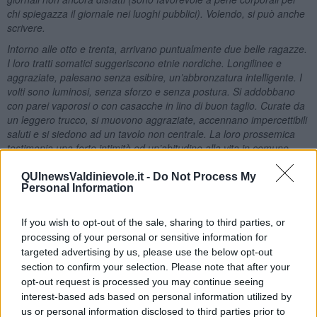
chi spiegazza il giornale nei luoghi pubblici). Volendo, si può anche
scrivere.
Intorno alle otto e trenta, arrivano puntualmente due belle ragazze.
I loro tratti somatici suggeriscono etnie nordiche. Longilinee e
aggraziate, palesano senza esibire, un’abbronzatura intelligente. I
volti sono luminosi, senza sforzo e senza postura. Si addobbano
con parei vaporosi o con casacche in lino di buon taglio. Curate da
un leggero trucco, si muovono aggraziate, accennano impercettibili
saluti e si siedono ad un tavolo non centrale. La loro prossemica
testimonia una forte intimità ed un’abitudine alla vita in comune.
Una delle due appare come la femmina alfa, l’altra rimane un
passo indietro negli spostamenti. Il dialogo invece sembra
QUInewsValdinievole.it -
Do Not Process My
Personal Information
paritetico. Non hanno la spocchia delle belle donne facoltose, non
guardano dall’alto in basso, ma la loro lontananza dalla gente
comune si misura in miglia.
If you wish to opt-out of the sale, sharing to third parties, or
processing of your personal or sensitive information for
Quando arrivano da lontano, tutti gli sguardi maschili si spostano,
targeted advertising by us, please use the below opt-out
seguiti anche da qualche sguardo femminile, predisposto all’invidia.
Solo quando sono molto vicine, si nota negli osservatori un’ombra
section to confirm your selection. Please note that after your
di delusione; la vicinanza fa da zoom sui corpi e sui volti e mette in
opt-out request is processed you may continue seeing
mostra quello che non ti saresti aspettato da quei profili di teen-
interest-based ads based on personal information utilized by
ager. Le due ragazze hanno sicuramente più di settant’anni.»
us or personal information disclosed to third parties prior to