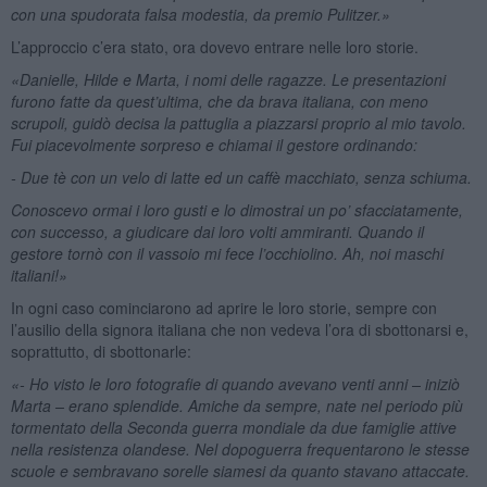
con una spudorata falsa modestia, da premio Pulitzer.»
L’approccio c’era stato, ora dovevo entrare nelle loro storie.
«Danielle, Hilde e Marta, i nomi delle ragazze. Le presentazioni
furono fatte da quest’ultima, che da brava italiana, con meno
scrupoli, guidò decisa la pattuglia a piazzarsi proprio al mio tavolo.
Fui piacevolmente sorpreso e chiamai il gestore ordinando:
- Due tè con un velo di latte ed un caffè macchiato, senza schiuma.
Conoscevo ormai i loro gusti e lo dimostrai un po’ sfacciatamente,
con successo, a giudicare dai loro volti ammiranti. Quando il
gestore tornò con il vassoio mi fece l’occhiolino. Ah, noi maschi
italiani!»
In ogni caso cominciarono ad aprire le loro storie, sempre con
l’ausilio della signora italiana che non vedeva l’ora di sbottonarsi e,
soprattutto, di sbottonarle:
«- Ho visto le loro fotografie di quando avevano venti anni – iniziò
Marta – erano splendide. Amiche da sempre, nate nel periodo più
tormentato della Seconda guerra mondiale da due famiglie attive
nella resistenza olandese. Nel dopoguerra frequentarono le stesse
scuole e sembravano sorelle siamesi da quanto stavano attaccate.