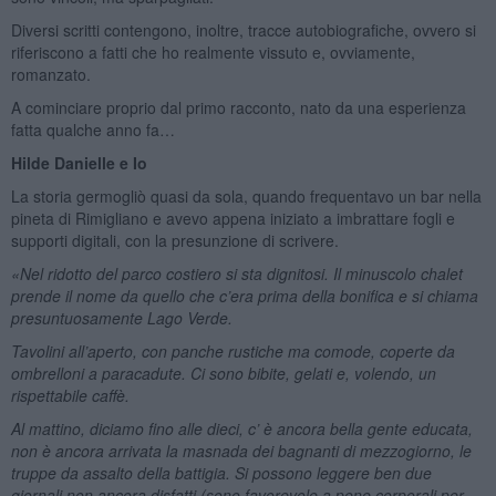
Diversi scritti contengono, inoltre, tracce autobiografiche, ovvero si
riferiscono a fatti che ho realmente vissuto e, ovviamente,
romanzato.
A cominciare proprio dal primo racconto, nato da una esperienza
fatta qualche anno fa…
Hilde Danielle e Io
La storia germogliò quasi da sola, quando frequentavo un bar nella
pineta di Rimigliano e avevo appena iniziato a imbrattare fogli e
supporti digitali, con la presunzione di scrivere.
«Nel ridotto del parco costiero si sta dignitosi. Il minuscolo chalet
prende il nome da quello che c’era prima della bonifica e si chiama
presuntuosamente Lago Verde.
Tavolini all’aperto, con panche rustiche ma comode, coperte da
ombrelloni a paracadute. Ci sono bibite, gelati e, volendo, un
rispettabile caffè.
Al mattino, diciamo fino alle dieci, c’ è ancora bella gente educata,
non è ancora arrivata la masnada dei bagnanti di mezzogiorno, le
truppe da assalto della battigia. Si possono leggere ben due
giornali non ancora disfatti (sono favorevole a pene corporali per