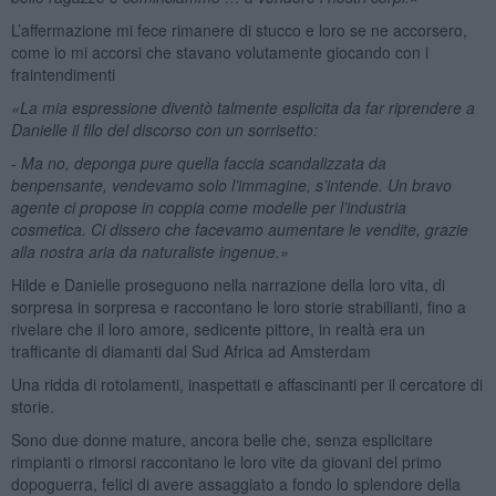
L’affermazione mi fece rimanere di stucco e loro se ne accorsero,
come io mi accorsi che stavano volutamente giocando con i
fraintendimenti
«La mia espressione diventò talmente esplicita da far riprendere a
Danielle il filo del discorso con un sorrisetto:
- Ma no, deponga pure quella faccia scandalizzata da
benpensante, vendevamo solo l’immagine, s’intende. Un bravo
agente ci propose in coppia come modelle per l’industria
cosmetica. Ci dissero che facevamo aumentare le vendite, grazie
alla nostra aria da naturaliste ingenue.»
Hilde e Danielle proseguono nella narrazione della loro vita, di
sorpresa in sorpresa e raccontano le loro storie strabilianti, fino a
rivelare che il loro amore, sedicente pittore, in realtà era un
trafficante di diamanti dal Sud Africa ad Amsterdam
Una ridda di rotolamenti, inaspettati e affascinanti per il cercatore di
storie.
Sono due donne mature, ancora belle che, senza esplicitare
rimpianti o rimorsi raccontano le loro vite da giovani del primo
dopoguerra, felici di avere assaggiato a fondo lo splendore della