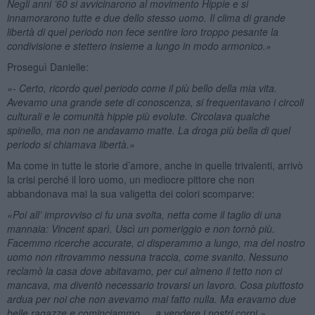
Negli anni ’60 si avvicinarono al movimento Hippie e si
innamorarono tutte e due dello stesso uomo. Il clima di grande
libertà di quel periodo non fece sentire loro troppo pesante la
condivisione e stettero insieme a lungo in modo armonico.»
Proseguì Danielle:
«- Certo, ricordo quel periodo come il più bello della mia vita.
Avevamo una grande sete di conoscenza, si frequentavano i circoli
culturali e le comunità hippie più evolute. Circolava qualche
spinello, ma non ne andavamo matte. La droga più bella di quel
periodo si chiamava libertà.»
Ma come in tutte le storie d’amore, anche in quelle trivalenti, arrivò
la crisi perché il loro uomo, un mediocre pittore che non
abbandonava mai la sua valigetta dei colori scomparve:
«Poi all’ improvviso ci fu una svolta, netta come il taglio di una
mannaia: Vincent sparì. Uscì un pomeriggio e non tornò più.
Facemmo ricerche accurate, ci disperammo a lungo, ma del nostro
uomo non ritrovammo nessuna traccia, come svanito. Nessuno
reclamò la casa dove abitavamo, per cui almeno il tetto non ci
mancava, ma diventò necessario trovarsi un lavoro. Cosa piuttosto
ardua per noi che non avevamo mai fatto nulla. Ma eravamo due
belle ragazze e cominciammo … a vendere i nostri corpi.»