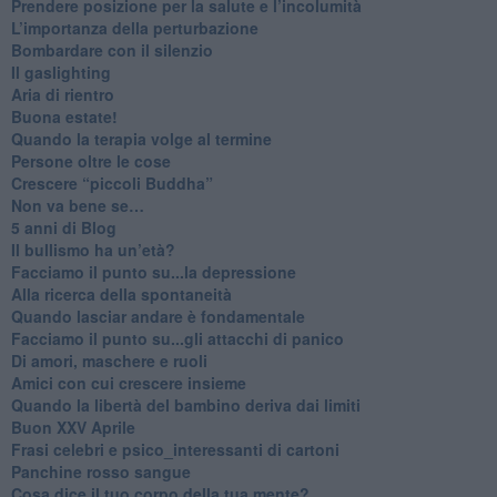
Prendere posizione per la salute e l’incolumità
L’importanza della perturbazione
​Bombardare con il silenzio
Il gaslighting
Aria di rientro
Buona estate!
​Quando la terapia volge al termine
​Persone oltre le cose
​Crescere “piccoli Buddha”
Non va bene se…
​5 anni di Blog
​Il bullismo ha un’età?
Facciamo il punto su...la depressione
​Alla ricerca della spontaneità
​Quando lasciar andare è fondamentale
Facciamo il punto su...gli attacchi di panico
Di amori, maschere e ruoli
​Amici con cui crescere insieme
​Quando la libertà del bambino deriva dai limiti
Buon XXV Aprile
​Frasi celebri e psico_interessanti di cartoni
​Panchine rosso sangue
​Cosa dice il tuo corpo della tua mente?