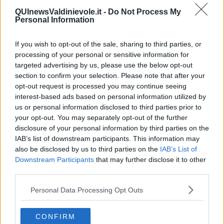
​Il pensiero dicotomico e la salute mentale
QUInewsValdinievole.it -
Do Not Process My
​Consigli di lettura per genitori e non solo
Personal Information
​La Clownterapia
​Differenze tra persone frustrate e non
L’invisibile fatica mentale
If you wish to opt-out of the sale, sharing to third parties, or
Vacanze a km zero
processing of your personal or sensitive information for
​Buone Vacan(si)e!
targeted advertising by us, please use the below opt-out
​Il lato positivo delle cose
section to confirm your selection. Please note that after your
​Storie antiche di tempi moderni
opt-out request is processed you may continue seeing
​Quello che alle mamme non dicono
interest-based ads based on personal information utilized by
Adultescenza
us or personal information disclosed to third parties prior to
Homo imbecillis
your opt-out. You may separately opt-out of the further
​4 anni di Blog
disclosure of your personal information by third parties on the
Quando il silenzio è aggressivo
IAB’s list of downstream participants. This information may
​Il passato, questo conosciuto!
also be disclosed by us to third parties on the
IAB’s List of
​Clima ballerino e sbalzi d’umore
Downstream Participants
that may further disclose it to other
La maternità
third parties.
​L’uomo o l’orso?
Non hanno un amico a teatro​
Personal Data Processing Opt Outs
​Tutta una questione di rispetto
​Cose che ci esauriscono
​Vespa che passione!
CONFIRM