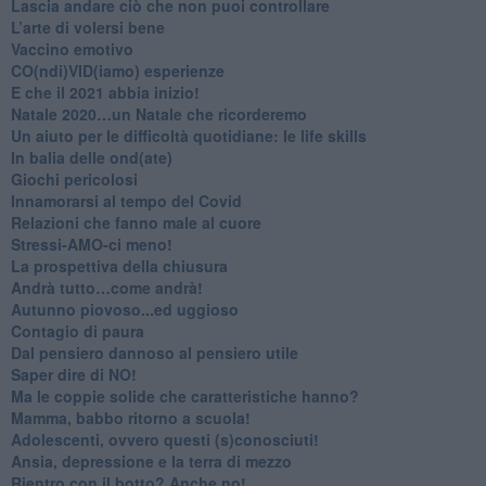
​Lascia andare ciò che non puoi controllare
L’arte di volersi bene
​Vaccino emotivo
CO(ndi)VID(iamo) esperienze
​E che il 2021 abbia inizio!
​Natale 2020…un Natale che ricorderemo
Un aiuto per le difficoltà quotidiane: le life skills
​In balia delle ond(ate)
Giochi pericolosi
Innamorarsi al tempo del Covid
​Relazioni che fanno male al cuore
​Stressi-AMO-ci meno!
​La prospettiva della chiusura
​Andrà tutto…come andrà!
Autunno piovoso...ed uggioso
​Contagio di paura
​Dal pensiero dannoso al pensiero utile
​Saper dire di NO!
​Ma le coppie solide che caratteristiche hanno?
​Mamma, babbo ritorno a scuola!
Adolescenti, ovvero questi (s)conosciuti!
Ansia, depressione e la terra di mezzo
​Rientro con il botto? Anche no!