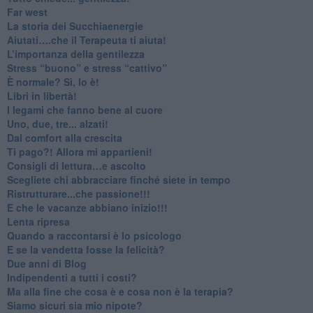
​Far west
​La storia dei Succhiaenergie
​Aiutati….che il Terapeuta ti aiuta!
​L’importanza della gentilezza
​Stress “buono” e stress “cattivo”
​È normale? Sì, lo è!
​Libri in libertà!
​I legami che fanno bene al cuore
Uno, due, tre... alzati!​
​Dal comfort alla crescita
​Ti pago?! Allora mi appartieni!​
​Consigli di lettura…e ascolto
​Scegliete chi abbracciare finché siete in tempo
​Ristrutturare...che passione!!!
​E che le vacanze abbiano inizio!!!
​Lenta ripresa
​Quando a raccontarsi è lo psicologo
​E se la vendetta fosse la felicità?
​Due anni di Blog
​Indipendenti a tutti i costi?
​Ma alla fine che cosa è e cosa non è la terapia?
​Siamo sicuri sia mio nipote?