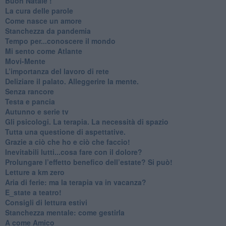
Buon Natale !
​La cura delle parole
​Come nasce un amore
Stanchezza da pandemia
​Tempo per...conoscere il mondo
​Mi sento come Atlante
​Movi-Mente
​L’importanza del lavoro di rete
​Deliziare il palato. Alleggerire la mente.
​Senza rancore
​Testa e pancia
​Autunno e serie tv
​Gli psicologi. La terapia. La necessità di spazio
​Tutta una questione di aspettative.
​Grazie a ciò che ho e ciò che faccio!
​Inevitabili lutti...cosa fare con il dolore?
Prolungare l’effetto benefico dell’estate? Si può!
​Letture a km zero
​Aria di ferie: ma la terapia va in vacanza?
​E_state a teatro!
​Consigli di lettura estivi
​Stanchezza mentale: come gestirla
​A come Amico