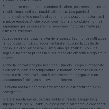
È per questo che, durante le ondate di calore, possiamo sentirci più
irritabili, impazienti o vulnerabili allo stress. Una parola di troppo, un
rumore insistente o una fila al supermercato possono trasformarsi
in micce emotive. Anche piccoli conflitti, che in condizioni normali
sapremmo gestire con serenità, sembrano improvvisamente più
difficili da affrontare.
A peggiorare la situazione interviene spesso il sonno. Le notti afose
rendono più complicato addormentarsi e riducono la qualità del
riposo. Il giorno successivo ci svegliamo già affaticati, con una
soglia di tolleranza più bassa e una maggiore difficoltà a regolare le
emozioni.
Anche la motivazione può risentirne. Quando il corpo è impegnato
a difendersi dalle alte temperature, è normale percepire un calo di
energia e di produttività. Non è necessariamente pigrizia: è un
adattamento fisiologico che invita a rallentare.
La buona notizia è che possiamo limitare questi effetti con alcuni
accorgimenti.
Idratarsi regolarmente, cercare ambienti freschi, alleggerire gli
impegni nelle ore più calde, ove possibile ovviamente, e concedersi
pause sono strategie di tutela psicofisica. Anche riconoscere che il