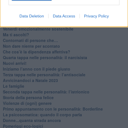
​Lasciate ai vostri figli il diritto di piangere
​Parole d’amore regalate al vento
​Essere genitori di un adolescente
Data Deletion
Data Access
Privacy Policy
​Saper pazientare
​Giornata del Fiocchetto Lilla
​Venerdì emozionalmente sostenibile
Ma ti ascolti?
Contornati di persone che…
Non dare niente per scontato
Che cos’è la dipendenza affettiva?
Quarta tappa nelle personalità: il narcisista
​Nuovi arrivi!
​Iniziamo l’anno con il piede giusto
​Terza tappa nelle personalità: l’antisociale
​Avvicinandoci a Natale 2023
Le famiglie
Seconda tappa nelle personalità: l’istrionico
​Storia della persona felice
Violenze di (ogni) genere
​Primo appuntamento con le personalità: Borderline
La psicosomatica: quando il corpo parla
Donne...quanta strada ancora
​Pomeriggi eco-logici