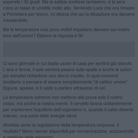
superato i 32 gradi. Ma la sabbia scottava tantissimo, e la sera
c’era un tasso di umidità molto alto. Sentendo Luca che era rimasto
a Pontedera per lavoro, mi diceva che qui la situazione era davvero
insostenibile.
Ma le temperature così poco vivibili impattano davvero sul nostro
tono dell’umore? Ebbene la risposta è Si!
Ci sono giornate in cui basta uscire di casa per sentirsi già stanchi.
L'aria è ferma, il sole sembra pesare sulle spalle e anche le azioni
più semplici richiedono uno sforzo insolito. In quei momenti
tendiamo a pensare di essere semplicemente "di cattivo umore".
Eppure, spesso, è il caldo a parlare attraverso di noi.
Le temperature estreme non mettono alla prova solo il nostro
corpo, ma anche la nostra mente. Il cervello lavora costantemente
per mantenere l'equilibrio dell'organismo e, quando il caldo diventa
intenso, una parte delle energie viene
dirottata verso la regolazione della temperatura corporea. Il
risultato? Meno risorse disponibili per concentrazione, autocontrollo
e gestione delle emozioni.