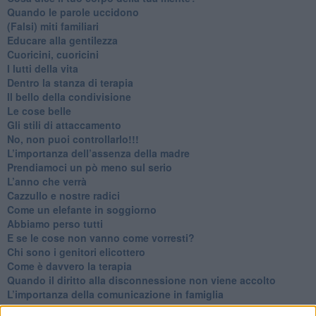
​Quando le parole uccidono
​(Falsi) miti familiari
​Educare alla gentilezza
​Cuoricini, cuoricini
I lutti della vita
​Dentro la stanza di terapia
​Il bello della condivisione
Le cose belle
​Gli stili di attaccamento
No, non puoi controllarlo!!!
​L’importanza dell’assenza della madre
​Prendiamoci un pò meno sul serio
​L’anno che verrà
​Cazzullo e nostre radici
​Come un elefante in soggiorno
​Abbiamo perso tutti
E se le cose non vanno come vorresti?
​Chi sono i genitori elicottero
Come è davvero la terapia
Quando il diritto alla disconnessione non viene accolto
​L’importanza della comunicazione in famiglia
​Il diritto ad essere disconnessi