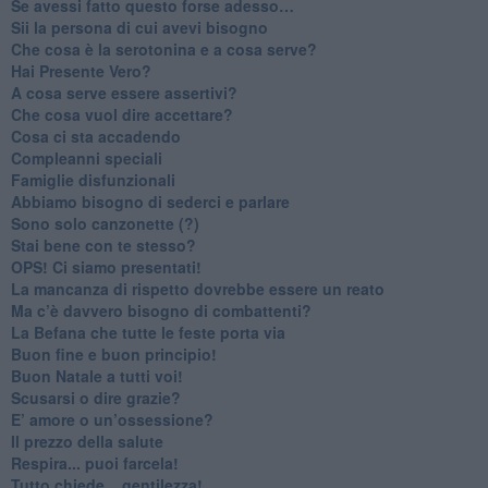
​Se avessi fatto questo forse adesso…
​Sii la persona di cui avevi bisogno
Che cosa è la serotonina e a cosa serve?
​Hai Presente Vero?
A cosa serve essere assertivi?
​Che cosa vuol dire accettare?
​Cosa ci sta accadendo
​Compleanni speciali
​Famiglie disfunzionali
​Abbiamo bisogno di sederci e parlare
Sono solo canzonette (?)
​Stai bene con te stesso?
​OPS! Ci siamo presentati!
​La mancanza di rispetto dovrebbe essere un reato
​Ma c’è davvero bisogno di combattenti?
​La Befana che tutte le feste porta via
Buon fine e buon principio!
​Buon Natale a tutti voi!
​Scusarsi o dire grazie?
​E’ amore o un’ossessione?
​Il prezzo della salute
​Respira... puoi farcela!
​Tutto chiede... gentilezza!