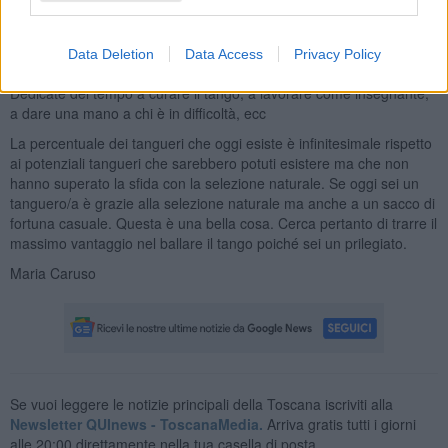
10. Coltivate il tango
L’evoluzione del tango ha a che fare con ogni aspetto della vita
Data Deletion
Data Access
Privacy Policy
tanguera. Ciò è una tendenza naturale delle menti evolute.
Dedicate del tempo a curare il tango, a lavorare come insegnante,
a dare una mano a chi è in difficoltà, ecc
La percentuale dei tangueri che oggi esiste è infinitesimale rispetto
ai potenziali tangueri che sarebbero potuti esistere ma che non
hanno superato la sfida con la selezione naturale. Se oggi sei un
tanguero/a è grazie alla selezione naturale ma anche a un sacco di
fortuna casuale. Questa è una bella cosa. Cerca pertanto di trarre il
massimo vantaggio nel ballare il tango poiché sei un prilegiato.
Maria Caruso
Se vuoi leggere le notizie principali della Toscana iscriviti alla
Newsletter QUInews - ToscanaMedia.
Arriva gratis tutti i giorni
alle 20:00 direttamente nella tua casella di posta.