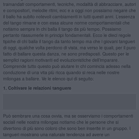
tramandati comportamenti, tecniche, modalità di abbracciare, autori
e compositori, melodie ritmi, ecc e a oggi non possiamo negare che
il ballo ha subito notevoli cambiamenti in tutti questi anni. L’essenza
del tango rimane e con essa alcune norme comportamentali che
notiamo sempre in chi balla il tango da più tempo. Possiamo
pertanto riassumerle in principi fondamentali. Ecco le dieci regole
tipiche di chi balla il tango da tanto tempo ma che i giovani tangueri
di oggi, qualche volta perdono di vista, ma verso le quali, per il puro
fatto di ballare questa danza, ne sono predisposti. Questo per le
semplici ragioni motivanti ed evoluzionistiche dell’imparare.
Comprende tutto questo può aiutare in chi comincia adesso nella
conduzione di una vita più ricca quando si reca nelle nostre
milongas a ballare. Ve le elenco qui di seguito:
1. Coltivare le relazioni tanguere
Può sembrare una cosa ovvia, ma se osserviamo i comportamenti
sociali nelle nostra milongas notiamo che le persone che si
divertono di più sono coloro che sono ben inserite in un gruppo. I
tangueri mostrano una naturale tendenza ad avere un