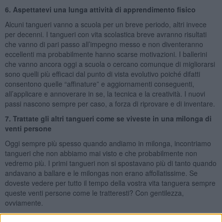
6. Aspettatevi una lunga attività di apprendimento fisico
Alcuni tangueri vanno a scuola per un breve periodo, altri invece
per decenni. I tangueri con vita scolastica breve avranno risultati
che vanno di pari passo all’impegno messo e non diventeranno
eccellenti ma probabilmente hanno scarse motivazioni. I ballerini
che vanno ancora oggi a scuola o cercano comunque di migliorarsi
sono quelli più efficaci dal punto di vista evolutivo poiché difatti
consentono quelle “affinature” e aggiornamenti conseguenti,
all’applicare e annoverare in se, la tecnica e la creatività. I nuovi
passi nascono sempre per caso, a forza di riprovare e di inventare.
7. Trattate gli altri tangueri come se viveste in una milonga di
venti persone
Oggi sempre più spesso quando andiamo in milonga, incontriamo
tangueri che non abbiamo mai visto e che probabilmente non
vedremo più. I primi tangueri non si spostavano più di tanto quando
andavano a ballare e le milongas non erano affollatissime. Se
doveste vedere per tutto il tempo della vostra vita tanguera sempre
queste venti persone come le tratteresti? Con gentilezza,
ovviamente.
8. Ballate bene, fate tanta pratica e sentitevi tangueri