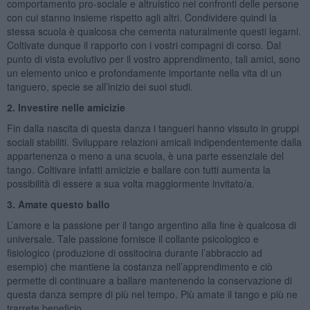
comportamento pro-sociale e altruistico nei confronti delle persone
con cui stanno insieme rispetto agli altri. Condividere quindi la
stessa scuola è qualcosa che cementa naturalmente questi legami.
Coltivate dunque il rapporto con i vostri compagni di corso. Dal
punto di vista evolutivo per il vostro apprendimento, tali amici, sono
un elemento unico e profondamente importante nella vita di un
tanguero, specie se all’inizio dei suoi studi.
2. Investire nelle amicizie
Fin dalla nascita di questa danza i tangueri hanno vissuto in gruppi
sociali stabiliti. Sviluppare relazioni amicali indipendentemente dalla
appartenenza o meno a una scuola, è una parte essenziale del
tango. Coltivare infatti amicizie e ballare con tutti aumenta la
possibilità di essere a sua volta maggiormente invitato/a.
3. Amate questo ballo
L’amore e la passione per il tango argentino alla fine è qualcosa di
universale. Tale passione fornisce il collante psicologico e
fisiologico (produzione di ossitocina durante l’abbraccio ad
esempio) che mantiene la costanza nell’apprendimento e ciò
permette di continuare a ballare mantenendo la conservazione di
questa danza sempre di più nel tempo. Più amate il tango e più ne
trarrete beneficio.