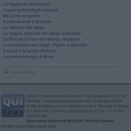
La leggenda dell'angelo
I super poteri degli avanzati
​Né carne né pesce
Il principiante e shoshin
La malattia del tango
Le coppie storiche nel tango argentino
​Le Piccole Donne del mondo tanghero
I moschettieri del tango. Figure e figurette
Il tango e le storie d'amore
​La prima milonga di Anita
Editore Toscana Media Channel srl - Via Dei Martelli, 8 - 50129
FIRENZE - info@toscanamediachannel.it. TOSCANA MEDIA
NEWS quotidiano on line registrato presso il Tribunale di Firenze
al n. 5935 del 27.09.2013. Iscrizione ROC 22105 - C.F. e P.Iva
0620787048
Fatturazione Elettronica M5UXCR1 |
Privacy Nielsen
Direttore responsabile Marco Migli