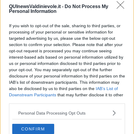
Una delle maggiori istituzione delle moderna evoluzione tanguera
QUInewsValdinievole.it -
Do Not Process My
Personal Information
riguardano le scuole, la loro eccessiva proliferazione e la loro
frequentazione da parte di nuovi allievi inconsapevoli e fiduciosi.
Alcune di esse sono completamente discostanti rispetto a quelle
If you wish to opt-out of the sale, sharing to third parties, or
nate in origine per le quali siamo “naturalmente programmati” e ciò
processing of your personal or sensitive information for
ha condotto a conseguenze negative viste ogni qualvolta andiamo
targeted advertising by us, please use the below opt-out
in milonga. Ad esempio il non rispetto della ronda, l’evitamento di
section to confirm your selection. Please note that after your
figure inadatte quando la sala è affollata, la mancata mirada e
opt-out request is processed you may continue seeing
cabeceo per l’invito, ecc., è una logica conseguenza di un cattivo
interest-based ads based on personal information utilized by
insegnamento. Le abitudini a non praticare ha esiti negativi
us or personal information disclosed to third parties prior to
sull’apprendimento portando a passi mal fermi, equilibrio instabile,
your opt-out. You may separately opt-out of the further
ecc.
disclosure of your personal information by third parties on the
9. Seguite i codici della milongas
IAB’s list of downstream participants. This information may
also be disclosed by us to third parties on the
IAB’s List of
I tangueri sono essere umani con le loro relative specificità
Downstream Participants
that may further disclose it to other
caratteriali e umane ma nonostante queste differenze che
third parties.
sussistono tra essi, vi sono innumerevoli aspetti comuni. Ad
esempio sono tutti incoraggiati a invitare indipendentemente dal
Personal Data Processing Opt Outs
livello di ballo posseduto per il bene del clima della milonga.
Scontrarsi in milonga e causare danni fisici agli altri è un gesto
riprovevole. Grazie a questi codici milongueri i tangueri sono più
CONFIRM
predisposti a continuare a venire a ballare.