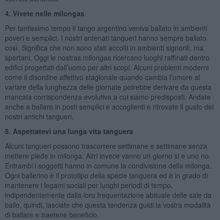
4. Vivete nelle milongas
Per tantissimo tempo il tango argentino veniva ballato in ambienti
poveri e semplici. I nostri antenati tangueri hanno sempre ballato
così. Significa che non sono stati accolti in ambienti signorili, ma
spartani. Oggi le nostras milongas ricercano luoghi raffinati dentro
edifici progettati dall’uomo per altri scopi. Alcuni problemi moderni
come il disordine affettivo stagionale quando cambia l’umore al
variare della lunghezza delle giornate potrebbe derivare da questa
mancata corrispondenza evolutiva a cui siamo predisposti. Andate
anche a ballare in posti semplici e accoglienti e ritrovate il gusto dei
nostri antichi tangueri.
5. Aspettatevi una lunga vita tanguera
Alcuni tangueri possono trascorrere settimane e settimane senza
mettere piede in milonga. Altri invece vanno un giorno si e uno no.
Entrambi i soggetti hanno in comune la condivisione della milonga.
Ogni ballerino è il prototipo della specie tanguera ed è in grado di
mantenere i legami sociali per lunghi periodi di tempo,
indipendentemente dalla loro frequentazione abituale delle sale da
ballo, quindi, lasciate che questa tendenza guidi la vostra modalità
di ballare e traetene beneficio.