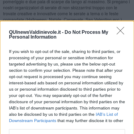
pomeriggio e due paia di scarpe da tango al massimo. Si pregano i
nostri organizzatori di serate di non sbizzarrirsi troppo con le
trovate creative e innovative come le serate a tema o le feste
comandate (Halloween, Natale, Carnevale, San Valentino ecc.)
perché alle donne viene uno scompenso, anche se sono felici di
stare al gioco e all’uomo invece capita spesso di sbuffare facendosi
QUInewsValdinievole.it -
Do Not Process My
solo trascinare con riluttanza.
Personal Information
Vorrei precisare che esistono delle eccezioni e i ruoli (maschi/
If you wish to opt-out of the sale, sharing to third parties, or
femmine) possono invertirsi.
La vita tanghera,
infatti, riflette il
carattere della persona sia esso maschio o femmina anche se, per
processing of your personal or sensitive information for
struttura cerebrale entrambi sono diversi e pertanto i
targeted advertising by us, please use the below opt-out
comportamenti sono, infatti, differenti. Nelle sale, infatti, possiamo
section to confirm your selection. Please note that after your
osservare diverse tipologie caratteriali: donne o uomini poco curati
opt-out request is processed you may continue seeing
oppure altri con un aspetto e una forma impeccabili.
interest-based ads based on personal information utilized by
us or personal information disclosed to third parties prior to
Unico neo indipendente dal modo di vestirsi è quello del
cattivo
your opt-out. You may separately opt-out of the further
odore
emanato dalle persone (qualcuno arriva già così) specie alla
disclosure of your personal information by third parties on the
fine della serata. Lavarsi è meglio che profumarsi e cambiarsi è
IAB’s list of downstream participants. This information may
meglio di stare in giacca e cravatta per evitare di fare il bagno alla
also be disclosed by us to third parties on the
IAB’s List of
ballerina durante una tanda specie se di milonga.
Downstream Participants
that may further disclose it to other
Ad ogni modo andiamo a ballare!
third parties.
Maria Caruso