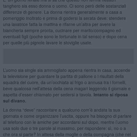
tanghero sia esso donna o uomo. Ci sono però delle sostanziali
differenze di genere. La donna rientra generalmente a casa a
pomeriggio inoltrato e prima di godersi la serata deve: stendere
una lavatrice fatta la mattina e rifarne un’altra per avere la
biancheria sempre pronta, cucinare per marito/compagno ed
eventuali figli (poche sono le fortunate in tal senso) e dopo cena
per quelle più pignole lavare le stoviglie usate.
L’uomo sia single sia ammogliato appena rientra in casa, accende
la televisione per guardare la partita di pallone o i risultati della
squadra del cuore, da un’occhiata al frigo o annusa tra i fornelli,
beve qualcosa nell’attesa della cena magari leggendo il giornale e
aspetta d’esser chiamato per sedersi a tavola.
Intanto si riposa
sul divano.
La donna “deve” raccontare a qualcuno com’è andata la sua
giornata e come organizzare l’uscita, oppure ha bisogno di parlare
al telefono con le amiche per accordarsi sul dopo, mentre l’uomo
usa solo due o tre parole al massimo, per rispondere: sì, no o a
che ora si parte? In attesa della moglie o della compagna (che nel