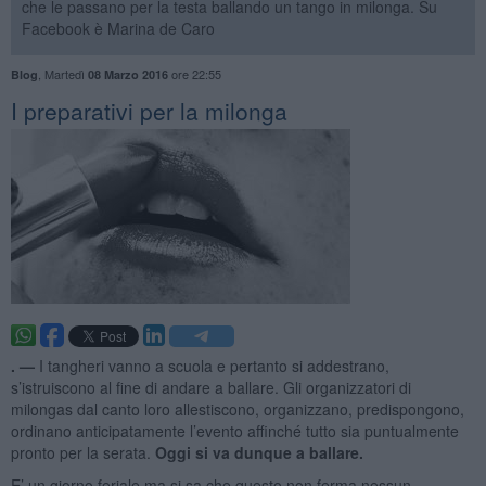
che le passano per la testa ballando un tango in milonga. Su
Facebook è Marina de Caro
,
Martedì
ore 22:55
Blog
08 Marzo 2016
I preparativi per la milonga
. —
I tangheri vanno a scuola e pertanto si addestrano,
s’istruiscono al fine di andare a ballare. Gli organizzatori di
milongas dal canto loro allestiscono, organizzano, predispongono,
ordinano anticipatamente l’evento affinché tutto sia puntualmente
pronto per la serata.
Oggi si va dunque a ballare.
E’ un giorno feriale ma si sa che questo non ferma nessun