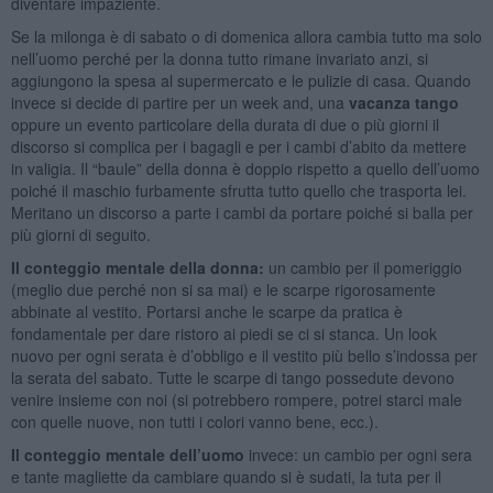
diventare impaziente.
Se la milonga è di sabato o di domenica allora cambia tutto ma solo
nell’uomo perché per la donna tutto rimane invariato anzi, si
aggiungono la spesa al supermercato e le pulizie di casa. Quando
invece si decide di partire per un week and, una
vacanza tango
oppure un evento particolare della durata di due o più giorni il
discorso si complica per i bagagli e per i cambi d’abito da mettere
in valigia. Il “baule” della donna è doppio rispetto a quello dell’uomo
poiché il maschio furbamente sfrutta tutto quello che trasporta lei.
Meritano un discorso a parte i cambi da portare poiché si balla per
più giorni di seguito.
Il conteggio mentale della donna:
un cambio per il pomeriggio
(meglio due perché non si sa mai) e le scarpe rigorosamente
abbinate al vestito. Portarsi anche le scarpe da pratica è
fondamentale per dare ristoro ai piedi se ci si stanca. Un look
nuovo per ogni serata è d’obbligo e il vestito più bello s’indossa per
la serata del sabato. Tutte le scarpe di tango possedute devono
venire insieme con noi (si potrebbero rompere, potrei starci male
con quelle nuove, non tutti i colori vanno bene, ecc.).
Il conteggio mentale dell’uomo
invece: un cambio per ogni sera
e tante magliette da cambiare quando si è sudati, la tuta per il