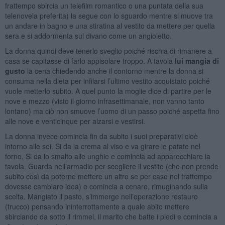
frattempo sbircia un telefilm romantico o una puntata della sua
telenovela preferita) la segue con lo sguardo mentre si muove tra
un andare in bagno e una stiratina al vestito da mettere per quella
sera e si addormenta sul divano come un angioletto.
La donna quindi deve tenerlo sveglio poiché rischia di rimanere a
casa se capitasse di farlo appisolare troppo. A tavola
lui mangia di
gusto
la cena chiedendo anche il contorno mentre la donna si
consuma nella dieta per infilarsi l’ultimo vestito acquistato poiché
vuole metterlo subito. A quel punto la moglie dice di partire per le
nove e mezzo (visto il giorno infrasettimanale, non vanno tanto
lontano) ma ciò non smuove l’uomo di un passo poiché aspetta fino
alle nove e venticinque per alzarsi e vestirsi.
La donna invece comincia fin da subito i suoi preparativi cioè
intorno alle sei. Si da la crema al viso e va girare le patate nel
forno. Si da lo smalto alle unghie e comincia ad apparecchiare la
tavola. Guarda nell’armadio per scegliere il vestito (che non prende
subito così da poterne mettere un altro se per caso nel frattempo
dovesse cambiare idea) e comincia a cenare, rimuginando sulla
scelta. Mangiato il pasto, s’immerge nell’operazione restauro
(trucco) pensando ininterrottamente a quale abito mettere
sbirciando da sotto il rimmel, il marito che batte i piedi e comincia a