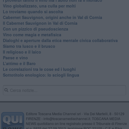
Vino globalizzato, una culla per molti
Lo troviamo quando si ascolta
Cabernet Sauvignon, origini anche in Val di Cornia
Il Cabernet Sauvignon in Val di Cornia
Con un pizzico di pseudoscienza
​Vino come magia e metafisica
Dialoghi e aperture dalla etica mentale civica collaborativa
Siamo tra lusco e il brusco
Il religioso e il laico
​Paese e vino
L’attimo e il Baro
Le correlazioni tra le cose ed i luoghi
​Sottotitolo enologico: lo sciogli lingua
Editore Toscana Media Channel srl - Via Dei Martelli, 8 - 50129
FIRENZE - info@toscanamediachannel.it. TOSCANA MEDIA
NEWS quotidiano on line registrato presso il Tribunale di Firenze
al n. 5935 del 27.09.2013. Iscrizione ROC 22105 - C.F. e P.Iva