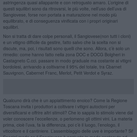
astringenza quasi allappante e con retrogusto amaro. L’origine di
questi squilibri sono da ritrovarsi, le più volte, nell’uso dell’uva di
Sangiovese, forse non portata a maturazione nel modo più
equilibrato, e di conseguenza vinificata con i propri originari
squilibri.
Non si tratta di dare colpe personali, il Sangiovese(non tutti i cloni)
e un vitigno difficile da gestire, fatto salvo che la scelta non si
discute, ma, poi, i risultati sono quelli che sono. Allora, c’è solo un
rimedio: come hanno fatto nella zona DOC e DOCG Bolgheri in
Castagneto C.cci. passare in modo graduale ma costante ai vitigni
bordolesi, arrivando a coltivarne il 95% del totale, tra Cbarnet
Sauvignon, Cabernet Franc, Merlot, Petit Verdot e Syraz.
Qualcuno dirà che è un appiattimento enoico? Come la Regione
Toscana invita i produttori a coltivare i vitigni autoctoni per
diversificarsi e offrire altri stimoli? Che io sappia lo stimolo viene dal
voler conoscere l’eccellenze, o perlomeno gli ottimi vini. La materia
prima, cioè l’uva, fa la differenza, poi c’è il luogo, l’enologo, il
viticoltore e il cantiniere. L’assemblaggio delle uve è importante? Si!
Special modo se il Sangiovese è aggiunto in modo contenuto ad