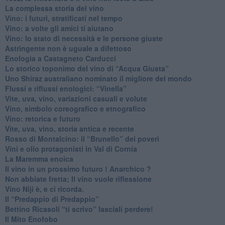
​La complessa storia del vino
​Vino: i futuri, stratificati nel tempo
Vino: a volte gli amici ti aiutano
Vino: lo stato di necessità e le persone giuste
​Astringente non è uguale a difettoso
Enologia a Castagneto Carducci
Lo storico toponimo del vino di “Acqua Giusta”
Uno Shiraz australiano nominato il migliore del mondo
​Flussi e riflussi enologici: “Vinella”
Vite, uva, vino, variazioni casuali e volute
Vino, simbolo coreografico e etnografico
​Vino: retorica e futuro
​Vite, uva, vino, storia antica e recente
​Rosso di Montalcino: il “Brunello” dei poveri
Vini e olio protagonisti in Val di Cornia
​La Maremma enoica
Il vino in un prossimo futuro ! Anarchico ?
​Non abbiate fretta; Il vino vuole riflessione
​Vino Niji è, e ci ricorda.
Il “Predappio di Predappio”
Bettino Ricasoli “ti scrivo” lasciali perdere!
Il Mito Enofobo