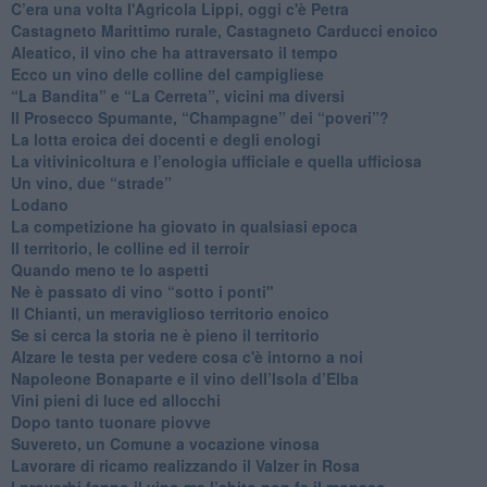
​C’era una volta l'Agricola Lippi, oggi c'è Petra
​Castagneto Marittimo rurale, Castagneto Carducci enoico
Aleatico, il vino che ha attraversato il tempo
Ecco un vino delle colline del campigliese
“La Bandita” e “La Cerreta”, vicini ma diversi
​Il Prosecco Spumante, “Champagne” dei “poveri”?
​La lotta eroica dei docenti e degli enologi
​La vitivinicoltura e l’enologia ufficiale e quella ufficiosa
​Un vino, due “strade”
Lodano
​La competizione ha giovato in qualsiasi epoca
Il territorio, le colline ed il terroir
Quando meno te lo aspetti
​Ne è passato di vino “sotto i ponti"
​Il Chianti, un meraviglioso territorio enoico
​Se si cerca la storia ne è pieno il territorio
Alzare le testa per vedere cosa c'è intorno a noi
​Napoleone Bonaparte e il vino dell’Isola d’Elba
Vini pieni di luce ed allocchi
Dopo tanto tuonare piovve
Suvereto, un Comune a vocazione vinosa
Lavorare di ricamo realizzando il Valzer in Rosa
​I proverbi fanno il vino ma l’abito non fa il monaco