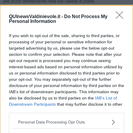
alle 20:00 direttamente nella tua casella di posta.
Basta cliccare
QUI
QUInewsValdinievole.it -
Do Not Process My
Ti potrebbe interessare anche:
Personal Information
Articoli dal Blog “Vignaioli e vini” di Nadio Stronchi
If you wish to opt-out of the sale, sharing to third parties, or
​Che “Odissea sia”
processing of your personal or sensitive information for
Scuola di vita e creatività
targeted advertising by us, please use the below opt-out
​La volontà di essere “primi”
section to confirm your selection. Please note that after your
Norme viticole e enologiche che miglioreranno la qualità
opt-out request is processed you may continue seeing
​I vini della Maremma si stanno arricchendo
interest-based ads based on personal information utilized by
Vino, il clima ci mette alle “corde”
us or personal information disclosed to third parties prior to
Il terroir necessario per il vino del futuro
your opt-out. You may separately opt-out of the further
​Vino di uva di Malvasia Istriana: in Maremma usata poco
disclosure of your personal information by third parties on the
​Libreria antiquaria e il “vino scritto”
IAB’s list of downstream participants. This information may
​Viticoltura e vini: il Manzoni che non ti aspetti
also be disclosed by us to third parties on the
IAB’s List of
​Vin Santo e passito, ma erano chiamati anche vini-liquore
Il clima determina le scelte per la vitivinicoltura
Downstream Participants
that may further disclose it to other
Un po' storia dell'Elba in attesa del vino 2025
third parties.
Le continue nuove prove enologiche per fare vini
Vini dell'Elba e Valdicornia, c'è rivalità?
Personal Data Processing Opt Outs
​I vignaiolo democristano e il vignaiolo comunista