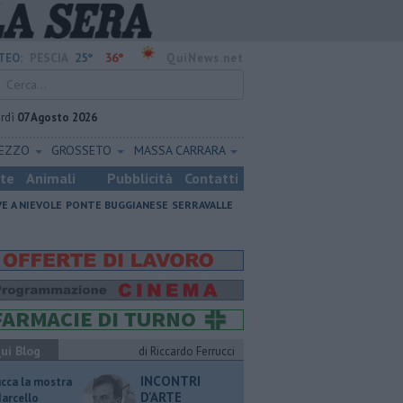
25°
36°
TEO:
PESCIA
QuiNews.net
rdì
07 Agosto 2026
REZZO
GROSSETO
MASSA CARRARA
ste
Animali
Pubblicità
Contatti
VE A NIEVOLE
PONTE BUGGIANESE
SERRAVALLE
ui Blog
di Riccardo Ferrucci
INCONTRI
ucca la mostra
D'ARTE
Marcello