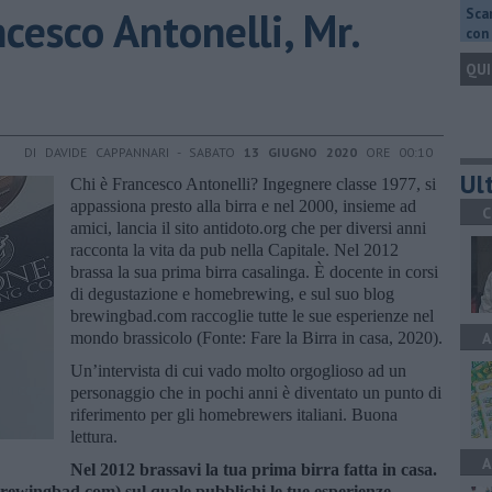
ncesco Antonelli, Mr.
Scar
con 
QUI
DI DAVIDE CAPPANNARI - SABATO
13 GIUGNO 2020
ORE 00:10
Ult
Chi è Francesco Antonelli? Ingegnere classe 1977, si
appassiona presto alla birra e nel 2000, insieme ad
C
amici, lancia il sito antidoto.org che per diversi anni
racconta la vita da pub nella Capitale. Nel 2012
brassa la sua prima birra casalinga. È docente in corsi
di degustazione e homebrewing, e sul suo blog
brewingbad.com raccoglie tutte le sue esperienze nel
mondo brassicolo (Fonte: Fare la Birra in casa, 2020).
A
Un’intervista di cui vado molto orgoglioso ad un
personaggio che in pochi anni è diventato un punto di
riferimento per gli homebrewers italiani. Buona
lettura.
A
Nel 2012 brassavi la tua prima birra fatta in casa.
(brewingbad.com) sul quale pubblichi le tue esperienze