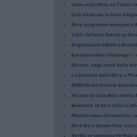
​Come in birrificio, su Titano 
Dazi amari per la birra artigi
​Birra artigianale minacciata
​2025: l'effetto Salvini su bir
​Degustazioni AIBAM a Birrico
​Barcelona Beer Challenger: i 
Bircacio, dagli scarti della bir
​La botanica della Birra, a Pis
BIRRICOLA il festival della bi
​All'asta la casa dello storico b
Beerbone, la birra nata in lab
Mediterranea Oktoberfest, la 
​Birre Bio e Gluten free: ecco 
​Birrifici in subbuglio:Mr.Malt