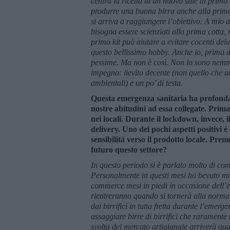
centra la ricetta di un nuovo stile al primo 
produrre una buona birra anche alla prima 
si arriva a raggiungere l’obiettivo. A mio 
bisogna essere scienziati alla prima cotta,
primo kit può aiutare a evitare cocenti de
questo bellissimo hobby. Anche io, prima di
pessime. Ma non è così. Non lo sono nemmen
impegno: lievito decente (non quello che a
ambientali) e un po’ di testa.
Questa emergenza sanitaria ha profondam
nostre abitudini ad essa collegate. Prim
nei locali. Durante il lockdown, invece, 
delivery. Uno dei pochi aspetti positivi
sensibilità verso il prodotto locale. Pre
futuro questo settore?
In questo periodo si è parlato molto di co
Personalmente in questi mesi ho bevuto molt
commerce mesi in piedi in occasione dell’e
rientreranno quando si tornerà alla normal
dai birrifici in tutta fretta durante l’emer
assaggiare birre di birrifici che raramente
svolta del mercato artigianale arriverà qu