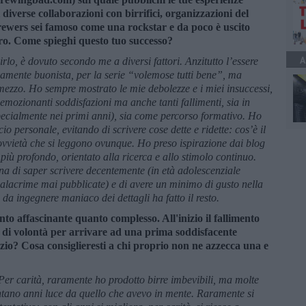
 diverse collaborazioni con birrifici, organizzazioni del
ebrewers sei famoso come una rockstar e da poco è uscito
ibro. Come spieghi questo tuo successo?
A
irlo, è dovuto secondo me a diversi fattori. Anzitutto l’essere
ivamente buonista, per la serie “volemose tutti bene”, ma
zzo. Ho sempre mostrato le mie debolezze e i miei insuccessi,
mozionanti soddisfazioni ma anche tanti fallimenti, sia in
specialmente nei primi anni), sia come percorso formativo. Ho
 personale, evitando di scrivere cose dette e ridette: cos’è il
e ovvietà che si leggono ovunque. Ho preso ispirazione dai blog
iù profondo, orientato alla ricerca e allo stimolo continuo.
a di saper scrivere decentemente (in età adolescenziale
ppalacrime mai pubblicate) e di avere un minimo di gusto nella
a ingegnere maniaco dei dettagli ha fatto il resto.
o affascinante quanto complesso. All'inizio il fallimento
 di volontà per arrivare ad una prima soddisfacente
izio? Cosa consiglieresti a chi proprio non ne azzecca una e
. Per carità, raramente ho prodotto birre imbevibili, ma molte
ontano anni luce da quello che avevo in mente. Raramente si