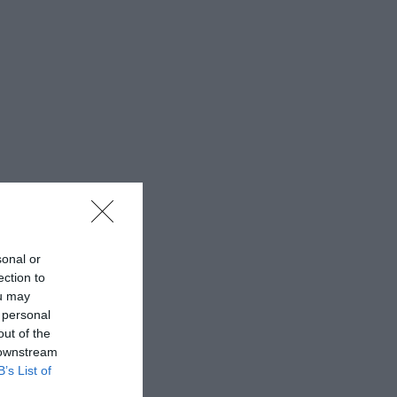
sonal or
ection to
ou may
 personal
out of the
 downstream
B’s List of