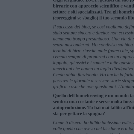
birrarie con approccio scientifico e vanti
settore e siti specializzati. Tra gli hom
(correggimi se sbaglio) il tuo secondo l
Il successo del blog, se così vogliamo defin
stato sempre sincero e diretto: non eccess
nemmeno troppo presuntuoso. Una via di me
senza nascondermi. Ho condiviso sul blog e
termini di birre riuscite male (parecchie, 
cercato sempre di propormi con un approccio
luppolo, gli assiri e i sumeri e tutte quest
americani che hanno un taglio divulgativo p
Credo abbia funzionato. Ho anche la fortun
passavo le giornate a scrivere storie stra
grafica, cosa che non guasta mai. L’animo d
Quello dell'homebrewing è un mondo tant
sembra una costante e serve molta forza
autoproduzione. Tu hai mai fallito all'in
sta per gettare la spugna?
Come ti dicevo, ho fallito tantissime volte
volte quello che avevo nel bicchiere era l