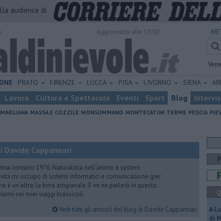
alla audience di
o
Aggiornato alle 19:30
ME
Vene
ONE
PRATO
FIRENZE
LUCCA
PISA
LIVORNO
SIENA
A
Lavoro
Cultura e Spettacolo
Eventi
Sport
Blog
Intervi
MARLIANA
MASSA E COZZILE
MONSUMMANO
MONTECATINI TERME
PESCIA
PIE
i Davide Cappannari
rmai lontano 1976. Naturalista nell’animo e system
vita mi occupo di sistemi informatici e comunicazione (per
e è un’altra: la birra artigianale. E ve ne parlerò in questo
Q
rmi nei miei viaggi brassicoli.
Vedi tutti gli articoli del blog di Davide Cappannari
A L
di 