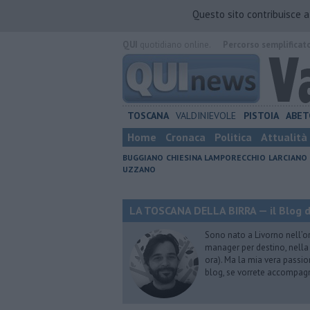
Questo sito contribuisce 
QUI
quotidiano online.
Percorso semplificat
TOSCANA
VALDINIEVOLE
PISTOIA
ABET
Home
Cronaca
Politica
Attualità
BUGGIANO
CHIESINA
LAMPORECCHIO
LARCIANO
UZZANO
LA TOSCANA DELLA BIRRA — il Blog d
Sono nato a Livorno nell’o
manager per destino, nella 
ora). Ma la mia vera passion
blog, se vorrete accompagna