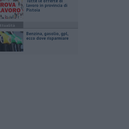
​Tutte le offerte di
lavoro in provincia di
Pistoia
ttualità
​Benzina, gasolio, gpl,
ecco dove risparmiare