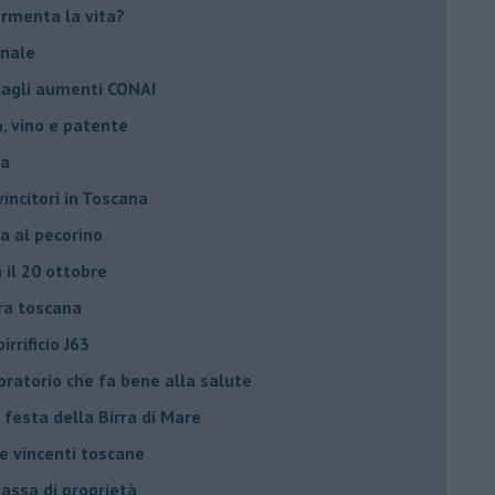
fermenta la vita?
anale
 dagli aumenti CONAI
ra, vino e patente
la
vincitori in Toscana
ra al pecorino
a il 20 ottobre
rra toscana
irrificio J63
oratorio che fa bene alla salute
festa della Birra di Mare
le vincenti toscane
 passa di proprietà