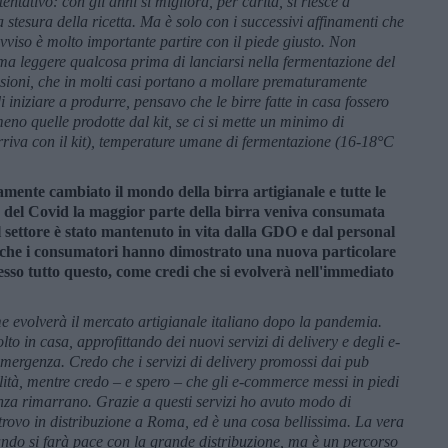
tentativo: con gli anni si migliora, per carità, si riesce a
stesura della ricetta. Ma è solo con i successivi affinamenti che
avviso è molto importante partire con il piede giusto. Non
 ma leggere qualcosa prima di lanciarsi nella fermentazione del
lusioni, che in molti casi portano a mollare prematuramente
 iniziare a produrre, pensavo che le birre fatte in casa fossero
o quelle prodotte dal kit, se ci si mette un minimo di
rriva con il kit), temperature umane di fermentazione (16-18°C
ente cambiato il mondo della birra artigianale e tutte le
a del Covid la maggior parte della birra veniva consumata
il settore è stato mantenuto in vita dalla GDO e dal personal
 è che i consumatori hanno dimostrato una nuova particolare
messo tutto questo, come credi che si evolverà nell'immediato
me evolverà il mercato artigianale italiano dopo la pandemia.
o in casa, approfittando dei nuovi servizi di delivery e degli e-
mergenza. Credo che i servizi di delivery promossi dai pub
ità, mentre credo – e spero – che gli e-commerce messi in piedi
genza rimarrano. Grazie a questi servizi ho avuto modo di
 trovo in distribuzione a Roma, ed è una cosa bellissima. La vera
ando si farà pace con la grande distribuzione, ma è un percorso