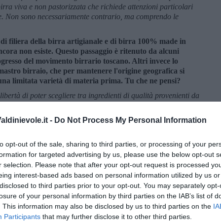
birra viva e non pastorizzata che richiede attenzioni particolari
ione. Non sono necessariamente contrario, ma comprendo le
 di filiera della birra artigianale e di birra 100% made in
ancora non esiste. Questo passaggio è ritenuto da alcuni
gresso del movimento birrario toscano. Altri invece lo
 mastro birraio, che per mantenere l'origine geografica si
una limitata varietà di materia prima. Tu che ne pensi?
 libertà di poter scegliere tra ingredienti di qualità provenienti da
che in Italia non esistano realtà agricole in grado di produrre
luppolo. Come homebrewer ho collaborato con Italian Hops
ldinievole.it -
Do Not Process My Personal Information
il malto dei toscani di Fattoria le Prata, orzo coltivato e
 le aziende italiane è senza dubbio un’ottima iniziativa, ma a mio
to opt-out of the sale, sharing to third parties, or processing of your per
arietà di luppolo americane di Yakima Chief rimangono uniche,
gli inglesi di Warminster.
formation for targeted advertising by us, please use the below opt-out s
r selection. Please note that after your opt-out request is processed y
di birra artigianale, non molti guardando alle altre regioni
eing interest-based ads based on personal information utilized by us or
 molto alta, lo testimoniano i tanti successi raggiunti nelle
disclosed to third parties prior to your opt-out. You may separately opt-
uali sono i birrifici del nostro territorio che conosci e
losure of your personal information by third parties on the IAB’s list of
di provare?
. This information may also be disclosed by us to third parties on the
IA
to in mente Samuele Cesaroni di Brasseria della Fonte. L’ho
Participants
that may further disclose it to other third parties.