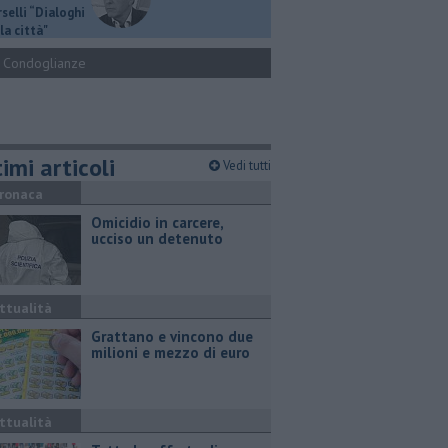
selli “Dialoghi
la città"
Condoglianze
imi articoli
Vedi tutti
ronaca
Omicidio in carcere,
ucciso un detenuto
ttualità
Grattano e vincono due
milioni e mezzo di euro
ttualità