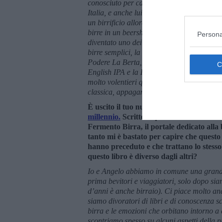
conosciuto per caso nel 2017 in occasione
Italia, e anche lui era tra i partecipanti. M
un birrificio allora quasi sconosciuto, Br
birre in un beershop di Roma, la Porter e 
Persona
diventato uno dei birrifici più apprezzati i
birre semplici, la Scotch Ale, la Mild e la 
Podere La Berta, produce una farmhouse sai
English IPA e la Irish Red Ale. Poi c’è l’
molto volentieri quando lo trovo al Busker
classica, appagante, da bere a litri.
È uscito il tuo nuovo libro:
Fare la birr
millennio.
Scritto a quattro mani con il 
Fermento Birra, il portale dedicato alla 
tanto mi è bastato per capire che questo l
hanno preceduto e che trattano lo stesso
questo libro è diverso dagli altri?
Io e Angelo abbiamo in comune una grande 
prima bevitori e viaggiatori, solo dopo sia
d’anni è anche birraio). Ci piace molto an
siamo divoratori di libri e di conoscenza s
birra e le emozioni che orbitano intorno a
scontriamo spesso su alcuni aspetti della