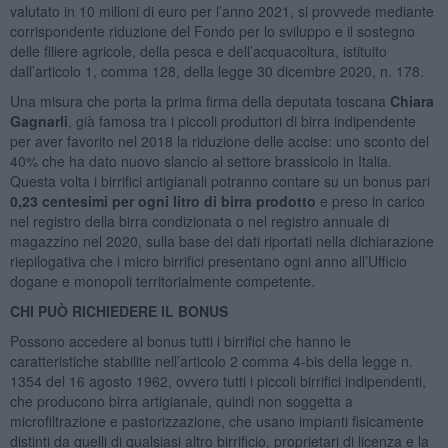
valutato in 10 milioni di euro per l’anno 2021, si provvede mediante
corrispondente riduzione del Fondo per lo sviluppo e il sostegno
delle filiere agricole, della pesca e dell’acquacoltura, istituito
dall’articolo 1, comma 128, della legge 30 dicembre 2020, n. 178.
Una misura che porta la prima firma della deputata toscana
Chiara
Gagnarli
, già famosa tra i piccoli produttori di birra indipendente
per aver favorito nel 2018 la riduzione delle accise: uno sconto del
40% che ha dato nuovo slancio al settore brassicolo in Italia.
Questa volta i birrifici artigianali potranno contare su un bonus pari
0,23 centesimi per ogni litro di birra prodotto
e preso in carico
nel registro della birra condizionata o nel registro annuale di
magazzino nel 2020, sulla base dei dati riportati nella dichiarazione
riepilogativa che i micro birrifici presentano ogni anno all’Ufficio
dogane e monopoli territorialmente competente.
CHI PUÒ RICHIEDERE IL BONUS
Possono accedere al bonus tutti i birrifici che hanno le
caratteristiche stabilite nell’articolo 2 comma 4-bis della legge n.
1354 del 16 agosto 1962, ovvero tutti i piccoli birrifici indipendenti,
che producono birra artigianale, quindi non soggetta a
microfiltrazione e pastorizzazione, che usano impianti fisicamente
distinti da quelli di qualsiasi altro birrificio, proprietari di licenza e la