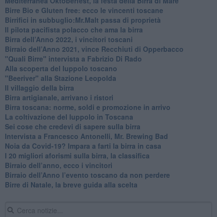
Mediterranea Oktoberfest, la festa della Birra di Mare
​Birre Bio e Gluten free: ecco le vincenti toscane
​Birrifici in subbuglio:Mr.Malt passa di proprietà
​Il pilota pacifista polacco che ama la birra
​Birra dell’Anno 2022, i vincitori toscani
Birraio dell’Anno 2021, vince Recchiuti di Opperbacco
"Quali Birre" intervista a Fabrizio Di Rado
​Alla scoperta del luppolo toscano
"Beeriver" alla Stazione Leopolda
Il villaggio della birra
Birra artigianale, arrivano i ristori
Birra toscana: norme, soldi e promozione in arrivo
La coltivazione del luppolo in Toscana
Sei cose che credevi di sapere sulla birra
Intervista a Francesco Antonelli, Mr. Brewing Bad
Noia da Covid-19? Impara a farti la birra in casa
I 20 migliori aforismi sulla birra, la classifica
​Birraio dell’anno, ecco i vincitori
​Birraio dell’Anno l’evento toscano da non perdere
Birre di Natale, la breve guida alla scelta