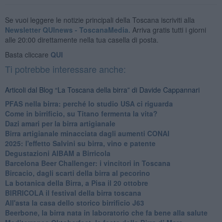
Se vuoi leggere le notizie principali della Toscana iscriviti alla
Newsletter QUInews - ToscanaMedia.
Arriva gratis tutti i giorni
alle 20:00 direttamente nella tua casella di posta.
Basta cliccare
QUI
Ti potrebbe interessare anche:
Articoli dal Blog “La Toscana della birra” di Davide Cappannari
​PFAS nella birra: perché lo studio USA ci riguarda
​Come in birrificio, su Titano fermenta la vita?
Dazi amari per la birra artigianale
​Birra artigianale minacciata dagli aumenti CONAI
​2025: l'effetto Salvini su birra, vino e patente
​Degustazioni AIBAM a Birricola
​Barcelona Beer Challenger: i vincitori in Toscana
Bircacio, dagli scarti della birra al pecorino
​La botanica della Birra, a Pisa il 20 ottobre
BIRRICOLA il festival della birra toscana
​All'asta la casa dello storico birrificio J63
Beerbone, la birra nata in laboratorio che fa bene alla salute