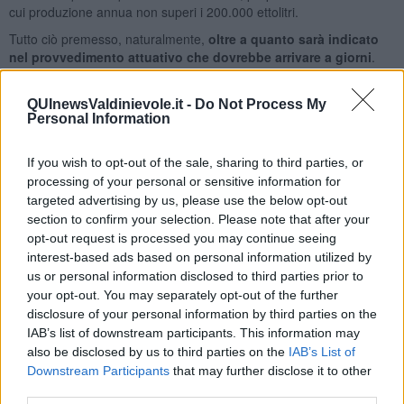
cui produzione annua non superi i 200.000 ettolitri.
Tutto ciò premesso, naturalmente,
oltre a quanto sarà indicato
nel provvedimento attuativo che dovrebbe arrivare a giorni
.
PERCHÉ ALCUNI DICONO CHE SI TRATTA DI UN FLOP
QUInewsValdinievole.it -
Do Not Process My
Le maggiori critiche al provvedimento arrivano da chi, nel 2020, ha
Personal Information
diminuito drasticamente la produzione per porre rimedio alle
chiusure dei locali e al conseguente crollo delle vendite. Molti
If you wish to opt-out of the sale, sharing to third parties, or
piccoli birrifici sono al di fuori della grande distribuzione e si
affidano quasi totalmente alla vendita diretta e alla rete Horeca. La
processing of your personal or sensitive information for
tempesta perfetta del Covid ha convinto molti di questi a limitare
targeted advertising by us, please use the below opt-out
fortemente il numero di cotte prodotte lo scorso anno, anche per
section to confirm your selection. Please note that after your
evitare che la birra rimanesse invenduta nei magazzini fino a
opt-out request is processed you may continue seeing
scadenza. Di conseguenza
questi birrifici riceveranno poco dal
interest-based ads based on personal information utilized by
bonus del governo
, mentre chi è riuscito tutto sommato a
us or personal information disclosed to third parties prior to
mantenere un buon giro di affari avrà più soldi.
your opt-out. You may separately opt-out of the further
disclosure of your personal information by third parties on the
Naturalmente ogni punto di vista ha le sue ragioni e merita di
IAB’s list of downstream participants. This information may
essere ascoltato. Personalmente credo che questo bonus sia
also be disclosed by us to third parties on the
IAB’s List of
comunque una buona notizia. Al di là del valore economico che
porterà ai birrifici, rappresenta
un riconoscimento da parte delle
Downstream Participants
that may further disclose it to other
istituzioni più alte
ad un settore che negli ultimi anni ha mosso
third parties.