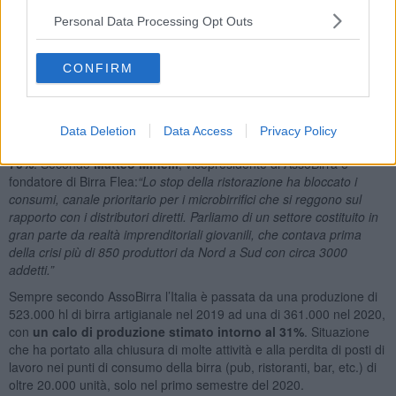
numeri importanti, che è stato per lungo tempo in forte crescita e
che ha retto bene al contraccolpo della pandemia.
Personal Data Processing Opt Outs
COSA DICONO I DATI
CONFIRM
Il report annuale di
AssoBirra
, l’associazione dei birrai e dei
maltatori, evidenzia come il settore della birra artigianale sia stato
duramente colpito dalle restrizioni messe in campo dal governo per
contrastare la fase più acuta della pandemia. I dati raccolti nel 2020
Data Deletion
Data Access
Privacy Policy
certificano una
perdita di produzione e di fatturato superiore al
70%
. Secondo
Matteo Minelli
, vicepresidente di AssoBirra e
fondatore di Birra Flea:
“Lo stop della ristorazione ha bloccato i
consumi, canale prioritario per i microbirrifici che si reggono sul
rapporto con i distributori diretti. Parliamo di un settore costituito in
gran parte da realtà imprenditoriali giovanili, che contava prima
della crisi più di 850 produttori da Nord a Sud con circa 3000
addetti.”
Sempre secondo AssoBirra l’Italia è passata da una produzione di
523.000 hl di birra artigianale nel 2019 ad una di 361.000 nel 2020,
con
un calo di produzione stimato intorno al 31%
. Situazione
che ha portato alla chiusura di molte attività e alla perdita di posti di
lavoro nei punti di consumo della birra (pub, ristoranti, bar, etc.) di
oltre 20.000 unità, solo nel primo semestre del 2020.