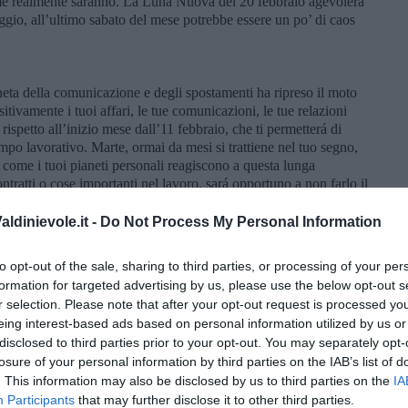
ome realmente saranno. La Luna Nuova del 20 febbraio agevolerá
maggio, all’ultimo sabato del mese potrebbe essere un po’ di caos
aneta della comunicazione e degli spostamenti ha ripreso il moto
itivamente i tuoi affari, le tue comunicazioni, le tue relazioni
 rispetto all’inizio mese dall’11 febbraio, che ti permetterá di
mpo lavorativo. Marte, ormai da mesi si trattiene nel tuo segno,
, come i tuoi pianeti personali reagiscono a questa lunga
ratti o cose importanti nel lavoro, sará opportuno a non farlo il
li, di facile inganno, bisognerebbe scegliere una data dopo il 18
olmente per te. Il 22 febbraio sará una giornata positiva, potrebbe
ldinievole.it -
Do Not Process My Personal Information
uo lavoro. A livello sentimentale, inizio mese sará un po’ tra alti
i metá mese ti potresti cadere nel valutare in modo troppo
to opt-out of the sale, sharing to third parties, or processing of your per
ate piú sereni dal terzo weekend del mese. Se sei single,
formation for targeted advertising by us, please use the below opt-out s
 una persona il primo sabato del mese, il secondo weekend sará
r selection. Please note that after your opt-out request is processed y
ese, per troppo coinvolgimento in qualcosa. Il 22-23 febbraio e
eing interest-based ads based on personal information utilized by us or
e per una conoscenza influente.
disclosed to third parties prior to your opt-out. You may separately opt-
losure of your personal information by third parties on the IAB’s list of
. This information may also be disclosed by us to third parties on the
IA
lto ricettivo, intuitivo ed empatico, la Luna é di veloce
Participants
that may further disclose it to other third parties.
mezzo in un altro segno, spesso sará in buon aspetto con il tuo