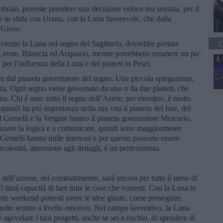
bbraio, potreste prendere una decisione veloce ma sensata, per il
e in sfida con Urano, con la Luna favorevole, che dalla
 Giove.
avremo la Luna nel segno del Sagittario, dovrebbe portare
C
, Leone, Bilancia ed Acquario, mentre potrebbero rimanere un po’
 per l’influenza della Luna e dei pianeti in Pesci.
re dal pianeta governatore del segno. Una piccola spiegazione,
ntra. Ogni segno viene governato da uno o da due pianeti, che
na. Chi é nato sotto il segno dell’Ariete, per esempio, é molto
 quindi ha piú importanza nella sua vita il pianeta del fare, del
. I Gemelli e la Vergine hanno il pianeta governatore Mercurio,
d usare la logica e a comunicare, quindi sono maggiormente
i Gemelli hanno mille interessi e per questo possono essere
colositá, attenzione agli dettagli, é un perfezionista.
a dell’azione, del combattimento, sará ancora per tutto il mese di
i dará capacitá di fare tutte le cose che vorresti. Con la Luna in
mo weekend potresti avere le idee giuste, come proseguire.
lto sentito a livello emotivo. Nel campo lavorativo, la Luna
 agevolare i tuoi progetti, anche se sei a rischio, di spendere di