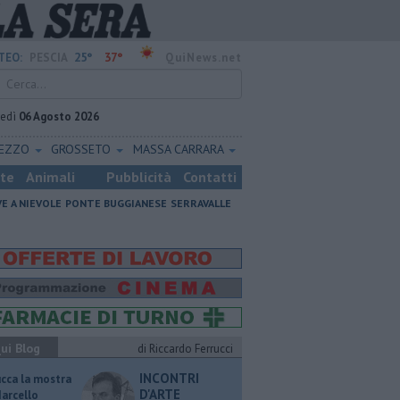
25°
37°
TEO:
PESCIA
QuiNews.net
vedì
06 Agosto 2026
REZZO
GROSSETO
MASSA CARRARA
ste
Animali
Pubblicità
Contatti
VE A NIEVOLE
PONTE BUGGIANESE
SERRAVALLE
ui Blog
di Riccardo Ferrucci
INCONTRI
ucca la mostra
D'ARTE
Marcello