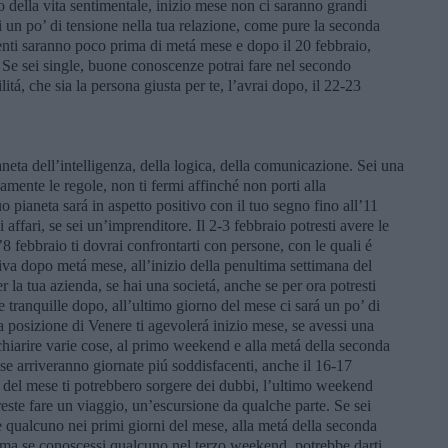
o della vita sentimentale, inizio mese non ci saranno grandi
 un po’ di tensione nella tua relazione, come pure la seconda
nti saranno poco prima di metá mese e dopo il 20 febbraio,
 Se sei single, buone conoscenze potrai fare nel secondo
tá, che sia la persona giusta per te, l’avrai dopo, il 22-23
aneta dell’intelligenza, della logica, della comunicazione. Sei una
mente le regole, non ti fermi affinché non porti alla
o pianeta sará in aspetto positivo con il tuo segno fino all’11
i affari, se sei un’imprenditore. Il 2-3 febbraio potresti avere le
’8 febbraio ti dovrai confrontarti con persone, con le quali é
tiva dopo metá mese, all’inizio della penultima settimana del
 la tua azienda, se hai una societá, anche se per ora potresti
 tranquille dopo, all’ultimo giorno del mese ci sará un po’ di
 la posizione di Venere ti agevolerá inizio mese, se avessi una
 chiarire varie cose, al primo weekend e alla metá della seconda
e arriveranno giornate piú soddisfacenti, anche il 16-17
a del mese ti potrebbero sorgere dei dubbi, l’ultimo weekend
treste fare un viaggio, un’escursione da qualche parte. Se sei
e qualcuno nei primi giorni del mese, alla metá della seconda
ma se conoscessi qualcuno nel terzo weekend, potrebbe darti