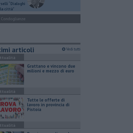
selli “Dialoghi
la città"
Condoglianze
imi articoli
Vedi tutti
ttualità
Grattano e vincono due
milioni e mezzo di euro
ttualità
​Tutte le offerte di
lavoro in provincia di
Pistoia
ttualità