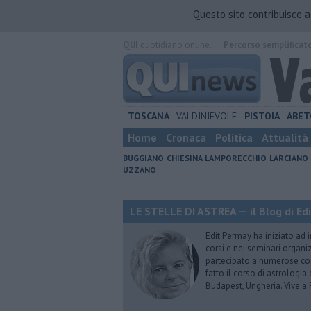
Questo sito contribuisce 
QUI
quotidiano online.
Percorso semplificat
TOSCANA
VALDINIEVOLE
PISTOIA
ABET
Home
Cronaca
Politica
Attualità
BUGGIANO
CHIESINA
LAMPORECCHIO
LARCIANO
UZZANO
LE STELLE DI ASTREA — il Blog di Ed
Edit Permay ha iniziato ad i
corsi e nei seminari organiz
partecipato a numerose conf
fatto il corso di astrologia 
Budapest, Ungheria. Vive a 