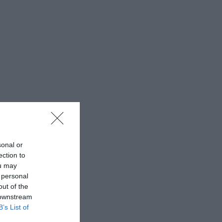
sonal or
ection to
ou may
 personal
out of the
 downstream
B’s List of