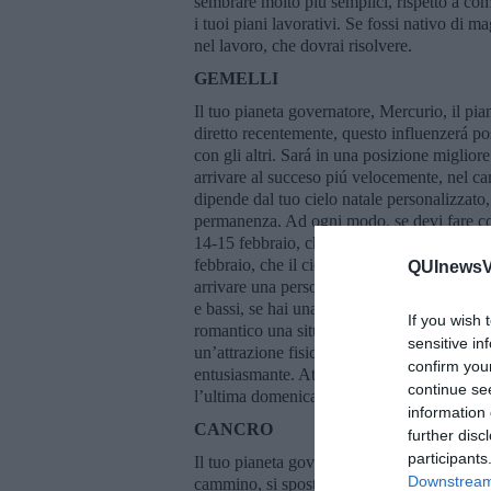
sembrare molto piú semplici, rispetto a c
i tuoi piani lavorativi. Se fossi nativo di 
nel lavoro, che dovrai risolvere.
GEMELLI
Il tuo pianeta governatore, Mercurio, il pi
diretto recentemente, questo influenzerá pos
con gli altri. Sará in una posizione migliore
arrivare al succeso piú velocemente, nel ca
dipende dal tuo cielo natale personalizzato
permanenza. Ad ogni modo, se devi fare cont
14-15 febbraio, che saranno giornate diffici
febbraio, che il cielo sará migliorato notev
QUInewsVa
arrivare una persona, che sará in aiuto nel t
e bassi, se hai una relazione, poco prima d
If you wish 
romantico una situazione, arriveranno giorn
sensitive in
un’attrazione fisica potresti percepire per
confirm you
entusiasmante. Attenzione intorno a metá m
continue se
l’ultima domenica del mese promettono ben
information 
CANCRO
further disc
participants
Il tuo pianeta governatore é la Luna, sei mo
Downstream 
cammino, si sposta circa ogni due giorni e 