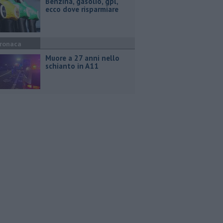
​Benzina, gasolio, gpl,
ecco dove risparmiare
ronaca
Muore a 27 anni nello
schianto in A11