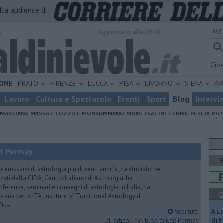
alla audience di
o
Aggiornato alle 09:45
ME
Gio
ONE
PRATO
FIRENZE
LUCCA
PISA
LIVORNO
SIENA
A
Lavoro
Cultura e Spettacolo
Eventi
Sport
Blog
Intervi
MARLIANA
MASSA E COZZILE
MONSUMMANO
MONTECATINI TERME
PESCIA
PIE
it Permay
nteressarsi di astrologia più di venti anni fa, ha studiato nei
zati dalla CIDA, Centro Italiano di Astrologia, ha
erenze, seminari e convegni di astrologia in Italia, ha
Q
oraria della ITA, Institute of Traditional Astrology di
Pisa.
Vedi tutti
A L
gli articoli del blog di Edit Permay
di 