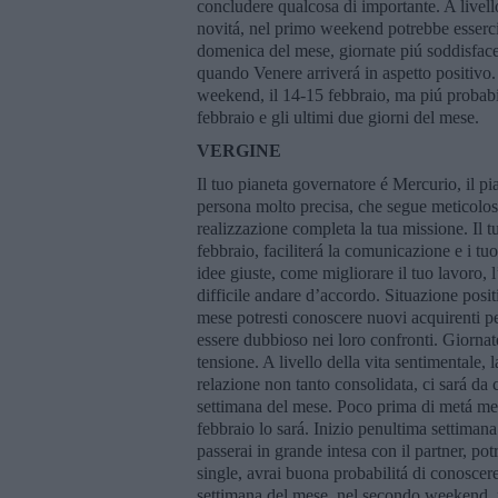
concludere qualcosa di importante. A livell
novitá, nel primo weekend potrebbe esserci
domenica del mese, giornate piú soddisface
quando Venere arriverá in aspetto positivo.
weekend, il 14-15 febbraio, ma piú probabili
febbraio e gli ultimi due giorni del mese.
VERGINE
Il tuo pianeta governatore é Mercurio, il pi
persona molto precisa, che segue meticolosa
realizzazione completa la tua missione. Il tu
febbraio, faciliterá la comunicazione e i tuo
idee giuste, come migliorare il tuo lavoro, l
difficile andare d’accordo. Situazione posi
mese potresti conoscere nuovi acquirenti per
essere dubbioso nei loro confronti. Giornate
tensione. A livello della vita sentimentale,
relazione non tanto consolidata, ci sará da
settimana del mese. Poco prima di metá mes
febbraio lo sará. Inizio penultima settiman
passerai in grande intesa con il partner, po
single, avrai buona probabilitá di conoscer
settimana del mese, nel secondo weekend, 