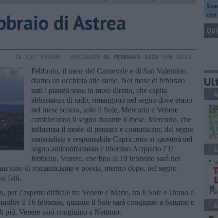
Scar
bbraio di Astrea
con 
QUI
DI EDIT PERMAY - MERCOLEDÌ
01 FEBBRAIO 2023
ORE 00:05
Febbraio, il mese del Carnevale e di San Valentino,
Ult
diamo un occhiata alle stelle. Nel mese di febbraio
tutti i pianeti sono in moto diretto, che capita
A
abbastanza di rado, rimangono nel segno dove erano
nel mese scorso, solo il Sole, Mercurio e Venere
cambieranno il segno durante il mese. Mercurio, che
influenza il modo di pensare e comunicare, dal segno
materialista e responsabile Capricorno si sposterá nel
segno anticonformista e libertino Acquario l’11
A
febbraio. Venere, che fino al 19 febbraio sará nel
n un tono di romanticismo e poesia, mentro dopo, nel segno
i fatti.
o, per l’aspetto difficile tra Venere e Marte, tra il Sole e Urano e
noltre il 16 febbraio, quando il Sole sará congiunto a Saturno e
A
 di piú, Venere sará congiunto a Nettuno.