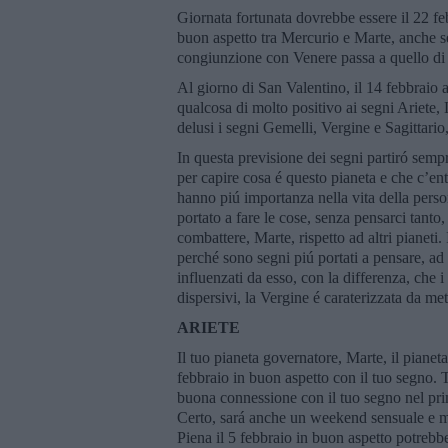
Giornata fortunata dovrebbe essere il 22 fe
buon aspetto tra Mercurio e Marte, anche s
congiunzione con Venere passa a quello di
Al giorno di San Valentino, il 14 febbraio 
qualcosa di molto positivo ai segni Ariete
delusi i segni Gemelli, Vergine e Sagittario,
In questa previsione dei segni partiró semp
per capire cosa é questo pianeta e che c’e
hanno piú importanza nella vita della perso
portato a fare le cose, senza pensarci tanto,
combattere, Marte, rispetto ad altri pianeti
perché sono segni piú portati a pensare, a
influenzati da esso, con la differenza, che 
dispersivi, la Vergine é caraterizzata da meti
ARIETE
Il tuo pianeta governatore, Marte, il pianet
febbraio in buon aspetto con il tuo segno. T
buona connessione con il tuo segno nel pri
Certo, sará anche un weekend sensuale e mo
Piena il 5 febbraio in buon aspetto potrebbe