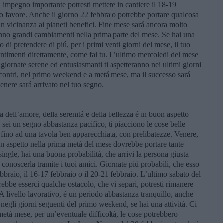
un impegno importante potresti mettere in cantiere il 18-19
o favore. Anche il giorno 22 febbraio potrebbe portare qualcosa
in vicinanza ai pianeti benefici. Fine mese sará ancora molto
ranno grandi cambiamenti nella prima parte del mese. Se hai una
 di pretendere di piú, per i primi venti giorni del mese, il tuo
sentimenti direttamente, come fai tu. L’ultimo mercoledi del mese
iornate serene ed entusiasmanti ti aspetteranno nei ultimi giorni
incontri, nel primo weekend e a metá mese, ma il successo sará
enere sará arrivato nel tuo segno.
a dell’amore, della serenitá e della bellezza é in buon aspetto
e sei un segno abbastanza pacifico, ti piacciono le cose belle
to fino ad una tavola ben apparecchiata, con prelibatezze. Venere,
on aspetto nella prima metá del mese dovrebbe portare tante
single, hai una buona probabilitá, che arrivi la persona giusta
ti conoscerla tramite i tuoi amici. Giornate piú probabili, che esso
bbraio, il 16-17 febbraio o il 20-21 febbraio. L’ultimo sabato del
ebbe esserci qualche ostacolo, che vi separi, potresti rimanere
A livello lavorativo, é un periodo abbastanza tranquillo, anche
 negli giorni seguenti del primo weekend, se hai una attivitá. Ci
metá mese, per un’eventuale difficoltá, le cose potrebbero