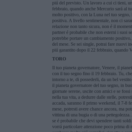
piú del previsto. Un lavoro a cui ci tieni, 
febbraio, quando anche Mercurio sará al tu
molto positivo, con la Luna nel tuo segno, 
positiva. A livello sentimentale, non ci sa
relazione non tanto sicura, non é il momento
partner é probabile che non esterni i suoi 
potrebbe portare un cambiamento positivo, g
del mese. Se sei single, potrai fare nuovi 
piú garantito dopo il 22 febbraio, quando V
TORO
Il tuo pianeta governatore, Venere, il pianet
con il tuo segno fino il 19 febbraio. Tu, ch
intorno a te, di possederli, da un bel vesti
il pianeta governatore del tuo segno, in bu
giornate serene, uscite con amici e se fossi 
nella tua vita, a dedurre dalle stelle, potres
accada, saranno il primo weekend, il 7-8 fe
mese, potresti avere chance ancora, ma potr
vittima di una bugia o di una pettegolezza. 
se é probabile che devi spendere tanti soldi
vorrá particolare attenzione poco prima di 