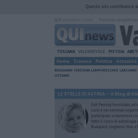
Questo sito contribuisce 
QUI
quotidiano online.
Percorso semplificat
TOSCANA
VALDINIEVOLE
PISTOIA
ABET
Home
Cronaca
Politica
Attualità
BUGGIANO
CHIESINA
LAMPORECCHIO
LARCIANO
UZZANO
LE STELLE DI ASTREA — il Blog di Ed
Edit Permay ha iniziato ad i
corsi e nei seminari organiz
partecipato a numerose conf
fatto il corso di astrologia 
Budapest, Ungheria. Vive a 