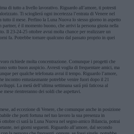
a di tutto a livello lavorativo. Riguardo all’amore, ti potresti
orizzato. Ti scioglierá ogni incertezza l’entrata di Venere nel
a tutto il mese. Perfino la Luna Nuova lo stesso giorno in aspetto
un partner, é il momento buono, che arrivi la persona giusta nella
to. Il 23-24-25 ottobre avrai molta chance per realizzare un
orni fa. Potrebbe tornare qualcuno dal passato proprio in quei
 lavoro richiede molta concentrazione. Comunque i progetti che
ono sotto buon auspicio. Avresti voglia di frequentare amici, ma
munque per qualche telefonata avrai il tempo. Riguardo l’amore,
he incontro entusiasmante potrebbe venire fuori dopo il 21
viluppi. La metá dell’ultima settimana sará piú faticosa al
e mese rientreranno dei soldi che aspettavi.
zio mese, ad eccezione di Venere, che comunque anche in posizione
abile che porti fortuna nel tuo lavoro la sua presenza in
 6 ottobre ci sará la Luna Nuova nel segno-amico Bilancia, potrai
ortante, nei giorni seguenti. Riguardo all’amore, dal secondo
 con la persona che frequenti, oppure, se fossi single, potrebbe