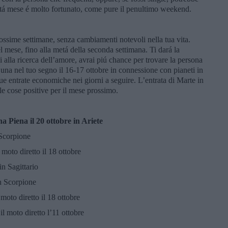
Metá mese é molto fortunato, come pure il penultimo weekend.
ossime settimane, senza cambiamenti notevoli nella tua vita.
l mese, fino alla metá della seconda settimana. Ti dará la
si alla ricerca dell’amore, avrai piú chance per trovare la persona
Luna nel tuo segno il 16-17 ottobre in connessione con pianeti in
 tue entrate economiche nei giorni a seguire. L’entrata di Marte in
le cose positive per il mese prossimo.
na Piena il 20 ottobre in Ariete
 Scorpione
 moto diretto il 18 ottobre
in Sagittario
in Scorpione
moto diretto il 18 ottobre
l moto diretto l’11 ottobre