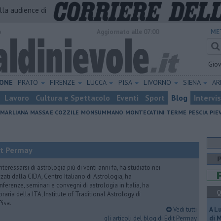
alla audience di
o
Aggiornato alle 07:00
ME
Gio
ONE
PRATO
FIRENZE
LUCCA
PISA
LIVORNO
SIENA
A
Lavoro
Cultura e Spettacolo
Eventi
Sport
Blog
Intervi
MARLIANA
MASSA E COZZILE
MONSUMMANO
MONTECATINI TERME
PESCIA
PIE
it Permay
nteressarsi di astrologia più di venti anni fa, ha studiato nei
zati dalla CIDA, Centro Italiano di Astrologia, ha
erenze, seminari e convegni di astrologia in Italia, ha
Q
oraria della ITA, Institute of Traditional Astrology di
Pisa.
Vedi tutti
A L
gli articoli del blog di Edit Permay
di 