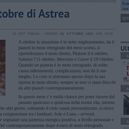
Scar
ttobre di Astrea
con 
QUI
DI EDIT PERMAY - VENERDÌ
01 OTTOBRE 2021
ORE 00:05
A ottobre la situazione é in netto miglioramento, da 6
Ult
pianeti in moto retrogrado del mese scorso, 4
riprenderanno il moto diretto, Plutone il 6 ottobre,
A
Saturno l’11 ottobre, Mercurio e Giove il 18 Ottobre.
Quando un pianeta é in moto retrogrado, di solito
causa rallentamenti, complicazioni, non da il suo
meglio. Le cose si sistemano spesso dopo la sua
ripresa in moto diretto, sempre se non ci siano blocchi
da altri pianeti contemporaneamente.
A
In questo mese c’e molta chance per poter riavere dal
passato qualcuno o qualcosa nella nostra vita, intorno
he altri giorni, valutando il cielo natale personalizzato, si riesce
a congiunzione tra i luminari, Sole e Luna – avverrá
 segnalare una partenza energica positiva, a livello personale e
A
perché contemporaneamente dopo 4 mesi di moto retrogrado