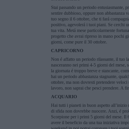
Stai passando un periodo entusiasmante, prim
sentire dubbioso, oppure non abbastanza val
tuo segno il 6 ottobre, che ti fará compagni
positivo, agevolerá i tuoi piani. Se cerchi 
tua vita. Metá mese particolarmente fortuna
progetto che avrai ripreso in mano pochi gi
giorni, come pure il 30 ottobre.
CAPRICORNO
Non é affatto un periodo rilassante, il tuo
nasceranno nei primi 4-5 giorni del mese, s
la giornata é troppo breve e stancante, co
hai un periodo abbastanza stagnante, qualc
ottobre, ma non dovresti pretendere veloci s
lavoro, non saprai che pesci prendere. A fin
ACQUARIO
Hai tutti i pianeti in buon aspetto all’ini
di sfida non dovrebbe nuocere. Anzi, é prob
Scorpione per i primi 5 giorni del mese. Il
avere il beneficio da una tua iniziativa imp
weekend in poi potrai coronare i tuoi sogni