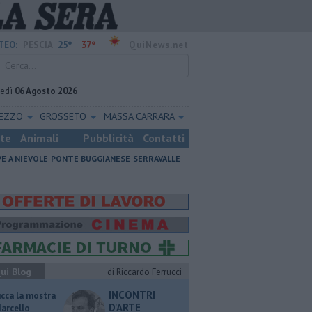
25°
37°
TEO:
PESCIA
QuiNews.net
vedì
06 Agosto 2026
REZZO
GROSSETO
MASSA CARRARA
ste
Animali
Pubblicità
Contatti
VE A NIEVOLE
PONTE BUGGIANESE
SERRAVALLE
ui Blog
di Riccardo Ferrucci
INCONTRI
ucca la mostra
D'ARTE
Marcello