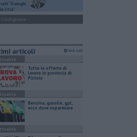
selli “Dialoghi
la città"
Condoglianze
imi articoli
Vedi tutti
ttualità
​Tutte le offerte di
lavoro in provincia di
Pistoia
ttualità
​Benzina, gasolio, gpl,
ecco dove risparmiare
ttualità