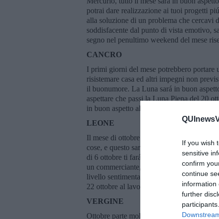
Mercurio, tutto il mese sará in buon aspetto
potrai dare realizzazione ai tuoi progetti p
alla soluzione di un problema che cercavi d
soddisfacente dal punto di vista emotivo, s
segno nel penultimo weekend del mese rise
CANCRO
I primi giorni del mese potrebbero portare u
risistemare casa ed altri impegni non previs
il buonumore. La Luna sará in buon aspetto
aspettare che passi la Luna Piena del 20 ot
in buon aspetto al tuo segno. L’ultimo gior
QUInewsVa
LEONE
Il mese di ottobre parte con la Luna nel tuo
If you wish 
cose, e questo sará possibile, con la diplo
sensitive in
di 6 ottobre ti fará venire un’idea nuova nel 
confirm you
un commerciante, di un viaggio a breve rag
continue se
livello sentimentale i giorni migliori verran
information 
22 ottobre al lavoro cose impreviste, ultimi 
further disc
VERGINE
participants
Downstream 
Ottobre parte molto bene, sarai concentrato 