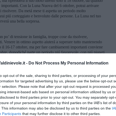
, ma riprenderá il suo moto diretto solo il 18 ottobre, da quando
iú importanti. Con la Luna Nuova del 6 ottobre, potrai arrivare
i risolvere. Da metá mese ti aspetta un periodo molto
arai piú corteggiato e benvoluto dalle persone. La Luna nel tuo
rverá una bella sorpresa.
n po’ di tensione in famiglia, troppe cose da risolvere,
ti. Venere in ottimo aspetto aiuterá a superare tutto mantenendo
 il 16-17 ottobre, ma per fare cambiamenti importanti conviene
tobre, dopodiché parte un periodo piú favorevole, con piú pianeti
no del mese sará molto fortunato.
ldinievole.it -
Do Not Process My Personal Information
 segno, con ben due pianeti in sfida. Avrai voglia di risolvere le
to opt-out of the sale, sharing to third parties, or processing of your per
mazia, con i pianeti in Bilancia in buon aspetto. La Luna Nuova
formation for targeted advertising by us, please use the below opt-out s
lavoro, potrebbe trattarsi di pubblicitá per i tuoi prodotti, se sei
r selection. Please note that after your opt-out request is processed y
gio, o altre forme di comunicazione con conclusione positiva. A
eing interest-based ads based on personal information utilized by us or
no dopo il 6 ottobre, quando Venere arriverá in Sagittario. Il 21-
disclosed to third parties prior to your opt-out. You may separately opt-
due-tre giorni del mese faticosi, ma redditizi.
losure of your personal information by third parties on the IAB’s list of
. This information may also be disclosed by us to third parties on the
IA
Participants
that may further disclose it to other third parties.
ad organizzare meglio il tuo lavoro e le tue entrate. Venere in