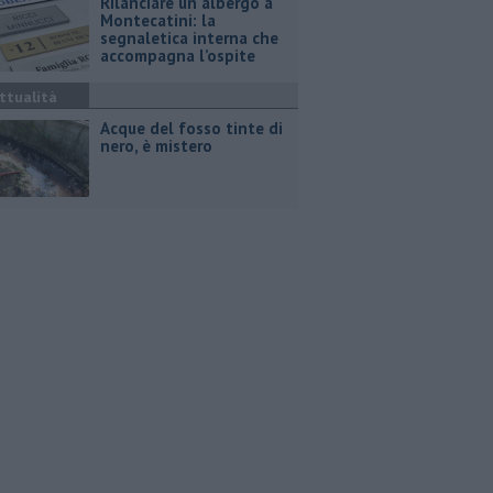
Rilanciare un albergo a
Montecatini: la
segnaletica interna che
accompagna l’ospite
ttualità
Acque del fosso tinte di
nero, è mistero