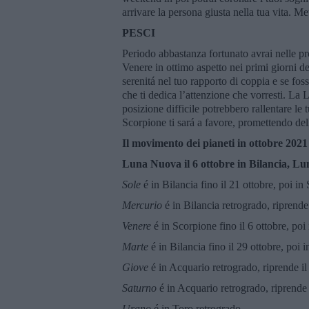
arrivare la persona giusta nella tua vita. 
PESCI
Periodo abbastanza fortunato avrai nelle pr
Venere in ottimo aspetto nei primi giorni de
serenitá nel tuo rapporto di coppia e se fos
che ti dedica l’attenzione che vorresti. La 
posizione difficile potrebbero rallentare le
Scorpione ti sará a favore, promettendo del
Il movimento dei pianeti in ottobre 2021
Luna Nuova il 6 ottobre in Bilancia
, Lu
Sole
é in Bilancia fino il 21 ottobre, poi in
Mercurio
é in Bilancia retrogrado, riprende
Venere
é in Scorpione fino il 6 ottobre, poi 
Marte
é in Bilancia fino il 29 ottobre, poi 
Giove
é in Acquario retrogrado, riprende il 
Saturno
é in Acquario retrogrado, riprende i
Urano
é in Toro retrogrado