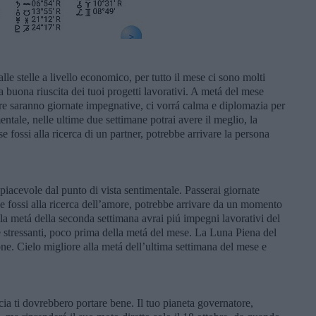
lle stelle a livello economico, per tutto il mese ci sono molti
 la buona riuscita dei tuoi progetti lavorativi. A metá del mese
obre saranno giornate impegnative, ci vorrá calma e diplomazia per
mentale, nelle ultime due settimane potrai avere il meglio, la
se fossi alla ricerca di un partner, potrebbe arrivare la persona
 piacevole dal punto di vista sentimentale. Passerai giornate
Se fossi alla ricerca dell’amore, potrebbe arrivare da un momento
lla metá della seconda settimana avrai piú impegni lavorativi del
nate stressanti, poco prima della metá del mese. La Luna Piena del
one. Cielo migliore alla metá dell’ultima settimana del mese e
ncia ti dovrebbero portare bene. Il tuo pianeta governatore,