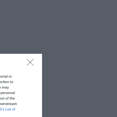
sonal or
ection to
ou may
 personal
out of the
 downstream
B’s List of