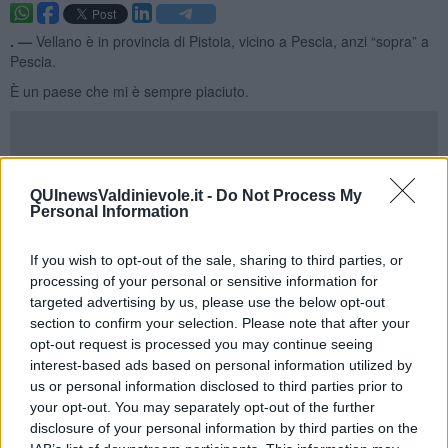
​. —
Vellano è in provincia di Pistoia, vicino a Pescia, anzi “sopra” a
Pescia.
È un paese che mi è sempre piaciuto.
Da lì ci passa una delle più belle salite della zona e tutti quelli che
QUInewsValdinievole.it -
Do Not Process My
vanno in bici da queste parti la conoscono. Undici chilometri, la
Personal Information
maggior parte all’ombra, perfetti per sfuggire all’afa estiva e alle
strade trafficate. Un vero e proprio paradiso di pace per chi ha
voglia di misurarsi con sé stesso. Anche la pendenza non è
If you wish to opt-out of the sale, sharing to third parties, or
esagerata e con un po’ di allenamento si riesce scalarla
processing of your personal or sensitive information for
abbastanza bene.
targeted advertising by us, please use the below opt-out
section to confirm your selection. Please note that after your
Una mattina estiva, saranno passati quasi 25 anni, salivamo verso
opt-out request is processed you may continue seeing
Vellano: un gruppetto di ciclisti in attività di squadre diverse, ma tutti
interest-based ads based on personal information utilized by
della zona e quindi amici, anche se avversari in gara. Avevamo la
us or personal information disclosed to third parties prior to
pedalata stanca e rallentata di chi ha poca voglia di allenarsi, ma
your opt-out. You may separately opt-out of the further
solo il desiderio di portare la bici in giro, a spasso. Mossi dal solo
disclosure of your personal information by third parties on the
senso di dovere di tornare a casa con un certo numero di ore