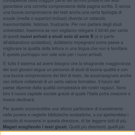
garantisce una corretta comprensione della pagina scritta. E senza
una buona comprensione dei testi anche una certa tipologia di
scuole (media e superiori incluse) diventa un ostacolo
insormontabile, faticoso, frustrante. Per non parlare degli studi
universitari. Insomma se non vogliamo relegare il 30/40 per cento
di questi
nuovi arrivati a studi solo di serie B
(e in parte
all'abbandono scolastico), dobbiamo impegnarci come paese a
migliorare la qualità della lettura in una lingua che non è familiare.
E questo purtroppo non vale solo per i nuovi arrivati.
E' tutto il sistema ad avere bisogno che la stragrande maggioranza
dei suoi giovani segua un percorso di studi di buona qualità e con
una buona comprensione dei libri di testo, da accompagnare anche
con letture collaterali di un certo valore formativo. Il futuro del
paese dipende dalla qualità complessiva dei nostri ragazzi. Sono
loro il nuovo capitale sociale grazie al quale l'Italia potrà crescere o
invece declinerà.
Per questo occorrerebbe uno sforzo particolare di investimento
nelle povere e neglette biblioteche scolastiche, a cui spetterebbe i
compito di muoversi in questa direzione, di far leggere tutti di più.
Magari scegliendo i testi giusti.
Quelli più divertenti, quelli più
accattivanti, quelli che parlano dei nuovi arrivati. Servirebbe uno