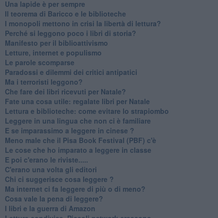
​Una lapide è per sempre
Il teorema di Baricco e le biblioteche
I monopoli mettono in crisi la libertà di lettura?
​Perché si leggono poco i libri di storia?
​Manifesto per il biblioattivismo
Letture, internet e populismo
​Le parole scomparse
​Paradossi e dilemmi dei critici antipatici
Ma i terroristi leggono?
​Che fare dei libri ricevuti per Natale?
​Fate una cosa utile: regalate libri per Natale
​Lettura e biblioteche: come evitare lo strapiombo
Leggere in una lingua che non ci è familiare
​E se imparassimo a leggere in cinese ?
​Meno male che il Pisa Book Festival (PBF) c'è
​Le cose che ho imparato a leggere in classe
​E poi c'erano le riviste.....
​C'erano una volta gli editori
​Chi ci suggerisce cosa leggere ?
​Ma internet ci fa leggere di più o di meno?
​Cosa vale la pena di leggere?
I libri e la guerra di Amazon
​Letture condivise. Piccoli network crescono