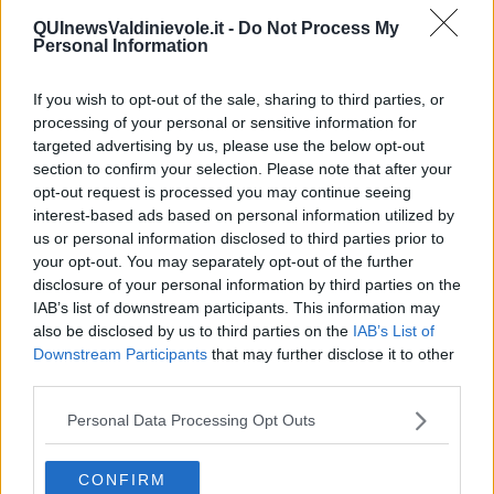
sforzo editoriale che andasse a coprire specificatamente questo
QUInewsValdinievole.it -
Do Not Process My
bisogno di lettura e un investimento della scuola e dei bibliotecari in
Personal Information
questo tipo di letteratura e, perché no?, di scrittura.
Mi chiedo se noi bibliotecari non dobbiamo riservare spazi fisici e
If you wish to opt-out of the sale, sharing to third parties, or
tempo per questi nuovi e particolarissimi lettori (stiamo parlando di
processing of your personal or sensitive information for
tanti bambini e di molti ragazzi). E mentre me lo domando, mi
targeted advertising by us, please use the below opt-out
rispondo che le nostre biblioteche sono già oberate di compiti e che
section to confirm your selection. Please note that after your
di tempo non sapremmo dove trovarne. Poi, mentre mi arrovello su
opt-out request is processed you may continue seeing
questo problema, mi viene a mente che potremmo a nostra volta
interest-based ads based on personal information utilized by
farci aiutare.
Che qualche volenteroso studente universitario
us or personal information disclosed to third parties prior to
potrebbe incoraggiare i ragazzi più piccoli a leggere
, a capire
your opt-out. You may separately opt-out of the further
meglio i testi, ad orientarsi con più facilità nelle parole di una lingua
disclosure of your personal information by third parties on the
che non gli è ancora familiare. Qualcosa del genere potrebbero
IAB’s list of downstream participants. This information may
fare anche gli studenti delle scuole superiori con quelli ancora più
also be disclosed by us to third parties on the
IAB’s List of
piccoli. Magari incentivati da crediti formativi. Sì. Si potrebbe
costruire una catena di solidarietà e di sostegno, in grado di
Downstream Participants
that may further disclose it to other
coinvolgere le stesse famiglie, definendo un progetto di
third parties.
“promozione sociale della lettura” che mi pare trovi un'eco negli
insegnamenti di quello straordinario prete italiano che è stato
Don
Personal Data Processing Opt Outs
Lorenzo Milani
.
Non lo so se i figli dei migranti e dei nuovi arrivati possano
CONFIRM