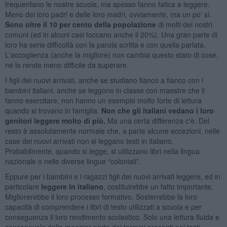
frequentano le nostre scuole, ma spesso fanno fatica a leggere.
Meno dei loro padri e delle loro madri, ovviamente, ma un po' sì.
Sono oltre il 10 per cento della popolazione
di molti dei nostri
comuni (ed in alcuni casi toccano anche il 20%). Una gran parte di
loro ha serie difficoltà con la parola scritta e con quella parlata.
L'accoglienza (anche la migliore) non cambia questo stato di cose,
né lo rende meno difficile da superare.
I figli dei nuovi arrivati, anche se studiano fianco a fianco con i
bambini italiani, anche se leggono in classe con maestre che li
fanno esercitare, non hanno un esempio molto forte di lettura
quando si trovano in famiglia.
Non che gli italiani vedano i loro
genitori leggere molto di più.
Ma una certa differenza c'è. Del
resto è assolutamente normale che, a parte alcune eccezioni, nelle
case dei nuovi arrivati non si leggano testi in italiano.
Probabilmente, quando si legge, si utilizzano libri nella lingua
nazionale o nelle diverse lingue “coloniali”.
Eppure per i bambini e i ragazzi figli dei nuovi arrivati leggere, ed in
particolare
leggere in italiano
, costituirebbe un fatto importante.
Migliorerebbe il loro processo formativo. Sosterrebbe la loro
capacità di comprendere i libri di testo utilizzati a scuola e per
conseguenza il loro rendimento scolastico. Solo una lettura fluida e
consapevole della maggior parte dei termini presenti nei testi