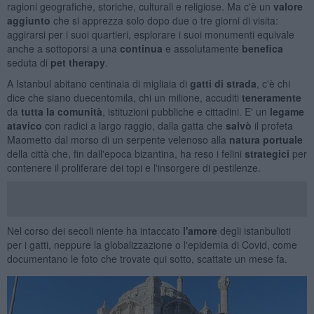
ragioni geografiche, storiche, culturali e religiose. Ma c'è un
valore
aggiunto
che si apprezza solo dopo due o tre giorni di visita:
aggirarsi per i suoi quartieri, esplorare i suoi monumenti equivale
anche a sottoporsi a una
continua
e assolutamente
benefica
seduta di
pet therapy
.
A Istanbul abitano centinaia di migliaia di
gatti di strada
, c'è chi
dice che siano duecentomila, chi un milione, accuditi
teneramente
da
tutta la comunità
, istituzioni pubbliche e cittadini. E' un
legame
atavico
con radici a largo raggio, dalla gatta che
salvò
il profeta
Maometto dal morso di un serpente velenoso alla
natura portuale
della città che, fin dall'epoca bizantina, ha reso i felini
strategici
per
contenere il proliferare dei topi e l'insorgere di pestilenze.
Nel corso dei secoli niente ha intaccato
l'amore
degli istanbulioti
per i gatti, neppure la globalizzazione o l'epidemia di Covid, come
documentano le foto che trovate qui sotto, scattate un mese fa.