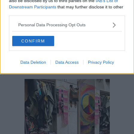
also be disclosed by us to third parties on the
IAB’s List of
Downstream Participants
that may further disclose it to other
third parties.
Personal Data Processing Opt Outs
CONFIRM
Foto Blue Lama
"E' vostro questo gatto?" ha chiesto mio marito alla commessa di
un negozio di abbigliamento indicando il micione coricato sulla
Data Deletion
Data Access
Privacy Policy
moquette. "No no, è entrato,
si vede che era stanco
..." ha
risposto la ragazza.