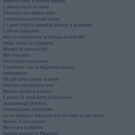
Sono un eroe e coltivo vigneti
L'amore vince su tutto
Il kimono del sabato sera
L'eleganza è un'onda lunga
E i gatti felici di Istanbul stanno a guardare
L'ultimo baluardo
NO! La camera con la doccia a vista NO!
Dolce come un pinguino
Mangia la cacca e ridi
Mai una gioia
Una Ferrari non basta
Il bambino con la maglietta azzurra
Delicatezza
Gli dei sono caduti in piedi
Alla fine vinceranno loro
Mai più senza le pattine
Il punto di vista dello sciacquone
Guazzabugli favolosi
Connessione ancestrale
Le tre peggiori disgrazie per chi sale su un aereo
Vessel, il lato oscuro
Non sono la Barbie
Puntini puntini in Paradiso