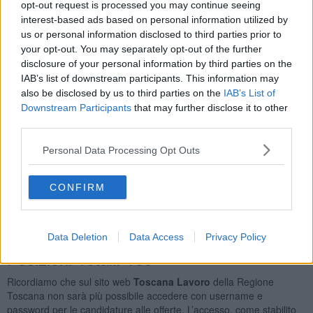
opt-out request is processed you may continue seeing
Addetti All'assistenza Personale
17
interest-based ads based on personal information utilized by
Impiegato Amministrativo
9
us or personal information disclosed to third parties prior to
Operatori Ecologici e Altri Raccoglitori e Separatori di
your opt-out. You may separately opt-out of the further
Rifiuti
6
disclosure of your personal information by third parties on the
Commessi Delle Vendite al Minuto
4
IAB’s list of downstream participants. This information may
Orario Lavoro
also be disclosed by us to third parties on the
IAB’s List of
Downstream Participants
that may further disclose it to other
Full Time
104
third parties.
Part Time
51
Lavoro a Turni
20
Personal Data Processing Opt Outs
Tipologia Contratto
CONFIRM
Lavoro a Tempo Determinato
166
Lavoro a Tempo Indeterminato
11
Tirocinio
6
Data Deletion
Data Access
Privacy Policy
Posizioni Totali: 159
Ricordiamo che sul sito web
Toscana Lavoro
della Regione
Toscana non sarà più possibile accedere con username e
password per le candidature alle offerte. L’accesso, come stabilito