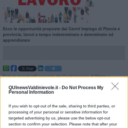
Ecco le opportunità proposte dai Centri Impiego di Pistoia e
provincia, lavori a tempo indeterminato e determinato ed
apprendistato
Ecco le opportunità proposte dai Centri Impiego di Pistoia e
provincia per la settimana 24 del 2026 (dal 14 June 2026 al 20
June 2026), lavori a tempo indeterminato e determinato ed
QUInewsValdinievole.it -
Do Not Process My
Personal Information
apprendistato.
Per vedere tutte le offerte di lavoro
CLICCA QUI
If you wish to opt-out of the sale, sharing to third parties, or
Questa settimana:
processing of your personal or sensitive information for
targeted advertising by us, please use the below opt-out
I lavori più richiesti
section to confirm your selection. Please note that after your