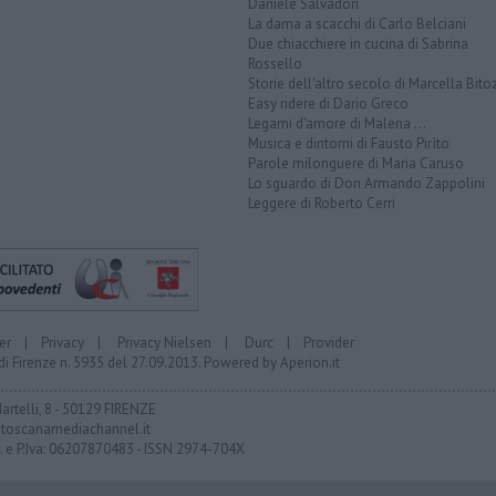
Daniele Salvadori
La dama a scacchi di Carlo Belciani
Due chiacchiere in cucina di Sabrina
Rossello
Storie dell'altro secolo di Marcella Bito
Easy ridere di Dario Greco
Legami d'amore di Malena ...
Musica e dintorni di Fausto Pirìto
Parole milonguere di Maria Caruso
Lo sguardo di Don Armando Zappolini
Leggere di Roberto Cerri
er
|
Privacy
|
Privacy Nielsen
|
Durc
|
Provider
di Firenze n. 5935 del 27.09.2013. Powered by
Aperion.it
Martelli, 8 - 50129 FIRENZE
toscanamediachannel.it
F. e P.Iva: 06207870483 - ISSN 2974-704X