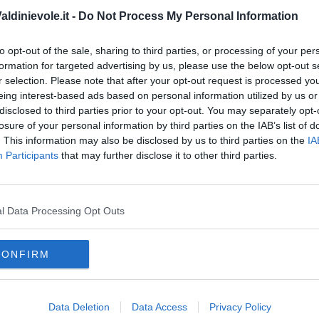
ldinievole.it -
Do Not Process My Personal Information
to opt-out of the sale, sharing to third parties, or processing of your per
formation for targeted advertising by us, please use the below opt-out s
r selection. Please note that after your opt-out request is processed y
oro
della Regione Toscana non sarà più possibile accedere con
eing interest-based ads based on personal information utilized by us or
 offerte. L’accesso, come stabilito dal Decreto semplificazioni
disclosed to third parties prior to your opt-out. You may separately opt-
utilizzo di SPID, CNS o CIE
losure of your personal information by third parties on the IAB’s list of
. This information may also be disclosed by us to third parties on the
IA
Participants
that may further disclose it to other third parties.
oscana iscriviti alla
Newsletter QUInews - ToscanaMedia.
l Data Processing Opt Outs
amente nella tua casella di posta.
CONFIRM
Data Deletion
Data Access
Privacy Policy