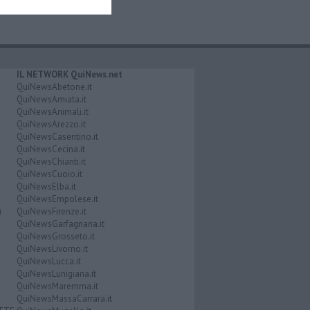
IL NETWORK QuiNews.net
QuiNewsAbetone.it
QuiNewsAmiata.it
QuiNewsAnimali.it
QuiNewsArezzo.it
QuiNewsCasentino.it
QuiNewsCecina.it
QuiNewsChianti.it
QuiNewsCuoio.it
QuiNewsElba.it
QuiNewsEmpolese.it
i
QuiNewsFirenze.it
QuiNewsGarfagnana.it
QuiNewsGrosseto.it
QuiNewsLivorno.it
QuiNewsLucca.it
QuiNewsLunigiana.it
QuiNewsMaremma.it
QuiNewsMassaCarrara.it