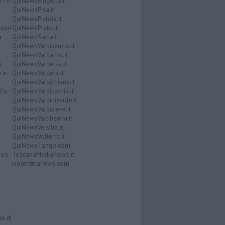
ATTE
QuiNewsMugello.it
QuiNewsPisa.it
QuiNewsPistoia.it
nari
QuiNewsPrato.it
a
QuiNewsSiena.it
QuiNewsValbisenzio.it
QuiNewsValdarno.it
i
QuiNewsValdelsa.it
o e
QuiNewsValdera.it
QuiNewsValdichiana.it
lla
QuiNewsValdicornia.it
QuiNewsValdinievole.it
QuiNewsValdisieve.it
QuiNewsValtiberina.it
QuiNewsVersilia.it
QuiNewsVolterra.it
QuiNewsTango.com
Don
ToscanaMediaNews.it
Fiorentinanews.com
le di