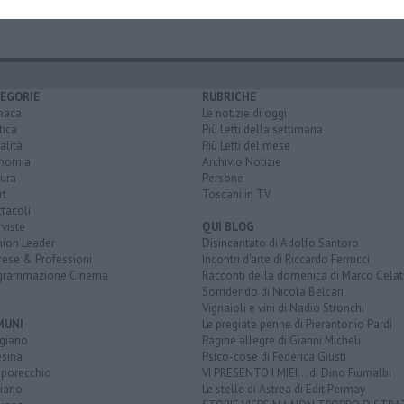
EGORIE
RUBRICHE
naca
Le notizie di oggi
tica
Più Letti della settimana
alità
Più Letti del mese
nomia
Archivio Notizie
ura
Persone
rt
Toscani in TV
tacoli
rviste
QUI BLOG
nion Leader
Disincantato di Adolfo Santoro
rese & Professioni
Incontri d'arte di Riccardo Ferrucci
grammazione Cinema
Racconti della domenica di Marco Celat
Sorridendo di Nicola Belcari
Vignaioli e vini di Nadio Stronchi
MUNI
Le pregiate penne di Pierantonio Pardi
giano
Pagine allegre di Gianni Micheli
esina
Psico-cose di Federica Giusti
porecchio
VI PRESENTO I MIEI... di Dino Fiumalbi
ciano
Le stelle di Astrea di Edit Permay