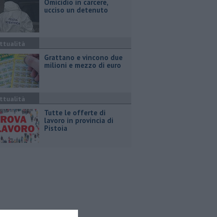
Omicidio in carcere,
ucciso un detenuto
ttualità
Grattano e vincono due
milioni e mezzo di euro
ttualità
​Tutte le offerte di
lavoro in provincia di
Pistoia