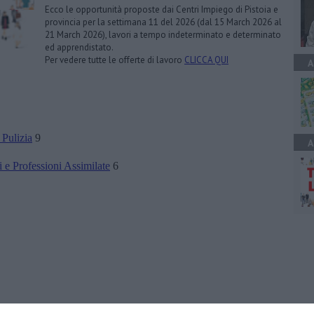
Ecco le opportunità proposte dai Centri Impiego di Pistoia e
provincia per la settimana 11 del 2026 (dal 15 March 2026 al
21 March 2026), lavori a tempo indeterminato e determinato
ed apprendistato.
Per vedere tutte le offerte di lavoro
CLICCA QUI
A
 Pulizia
9
A
 e Professioni Assimilate
6