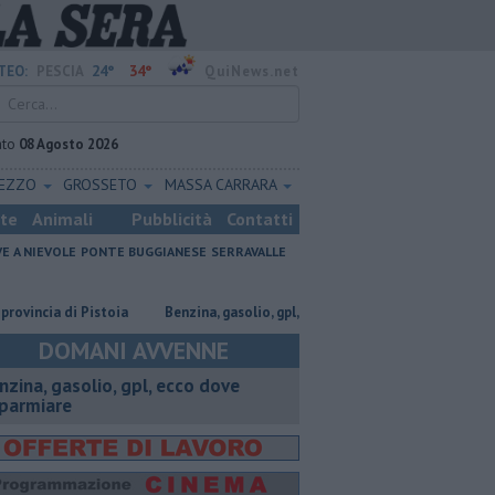
24°
34°
TEO:
PESCIA
QuiNews.net
ato
08 Agosto 2026
REZZO
GROSSETO
MASSA CARRARA
ste
Animali
Pubblicità
Contatti
VE A NIEVOLE
PONTE BUGGIANESE
SERRAVALLE
a di Pistoia
​Benzina, gasolio, gpl, ecco dove risparmiare
Omicidio i
DOMANI AVVENNE
enzina, gasolio, gpl, ecco dove
sparmiare