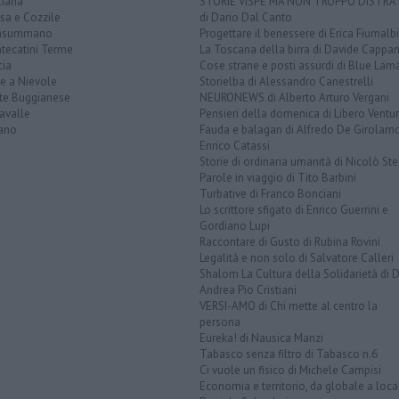
liana
STORIE VISPE MA NON TROPPO DISTR
sa e Cozzile
di Dario Dal Canto
nsummano
Progettare il benessere di Erica Fiumalbi
tecatini Terme
La Toscana della birra di Davide Cappan
cia
Cose strane e posti assurdi di Blue Lam
e a Nievole
Storielba di Alessandro Canestrelli
te Buggianese
NEURONEWS di Alberto Arturo Vergani
avalle
Pensieri della domenica di Libero Ventur
ano
Fauda e balagan di Alfredo De Girolam
Enrico Catassi
Storie di ordinaria umanità di Nicolò Ste
Parole in viaggio di Tito Barbini
Turbative di Franco Bonciani
Lo scrittore sfigato di Enrico Guerrini e
Gordiano Lupi
Raccontare di Gusto di Rubina Rovini
Legalità e non solo di Salvatore Calleri
Shalom La Cultura della Solidarietà di 
Andrea Pio Cristiani
VERSI-AMO di Chi mette al centro la
persona
Eureka! di Nausica Manzi
Tabasco senza filtro di Tabasco n.6
Ci vuole un fisico di Michele Campisi
Economia e territorio, da globale a loca