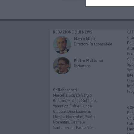
REDAZIONE QUI NEWS
CAT
Cro
Marco Migli
Poli
Direttore Responsabile
Attu
Eco
Cult
Pietro Mattonai
Spo
Redattore
Spet
Inte
Opi
Imp
Collaboratori
Pro
Marcella Bitozzi, Sergio
Braccini, Michele Bufalino,
Valentina Caffieri, Linda
CO
Giuliani, Dina Laurenzi,
Bug
Monica Nocciolini, Paolo
Chi
Nocentini, Gabriele
Lam
Santarnecchi, Paola Silvi.
Lar