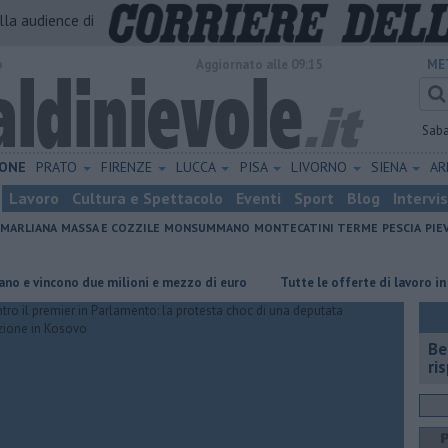
alla audience di
o
Aggiornato alle 09:15
ME
Sab
ONE
PRATO
FIRENZE
LUCCA
PISA
LIVORNO
SIENA
A
Lavoro
Cultura e Spettacolo
Eventi
Sport
Blog
Intervi
MARLIANA
MASSA E COZZILE
MONSUMMANO
MONTECATINI TERME
PESCIA
PIE
cono due milioni e mezzo di euro
​Tutte le offerte di lavoro in provinci
​B
ri