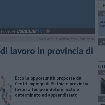
Q
​Un 
civ
DOMENICA
15 MARZO 2026
ORE 07:00
QUI
 di lavoro in provincia di
Ult
A
Ecco le opportunità proposte dai
Centri Impiego di Pistoia e provincia,
lavori a tempo indeterminato e
determinato ed apprendistato
C