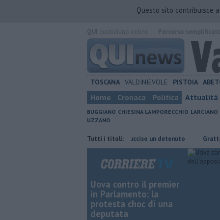
Questo sito contribuisce 
QUI
quotidiano online.
Percorso semplificat
TOSCANA
VALDINIEVOLE
PISTOIA
ABET
Home
Cronaca
Politica
Attualità
BUGGIANO
CHIESINA
LAMPORECCHIO
LARCIANO
UZZANO
risparmiare
Omicidio in carcere, ucciso un detenuto
Tutti i titoli:
Grattano e vin
Uova contro il premier
in Parlamento: la
protesta choc di una
deputata