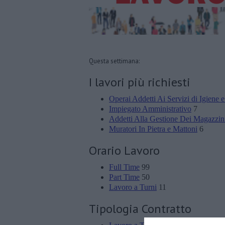
Questa settimana:
I lavori più richiesti
Operai Addetti Ai Servizi di Igiene e
Impiegato Amministrativo
7
Addetti Alla Gestione Dei Magazzini
Muratori In Pietra e Mattoni
6
Orario Lavoro
Full Time
99
Part Time
50
Lavoro a Turni
11
Tipologia Contratto