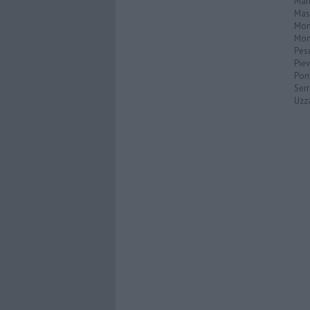
Mar
Mas
Mo
Mon
Pes
Piev
Pon
Serr
Uzz