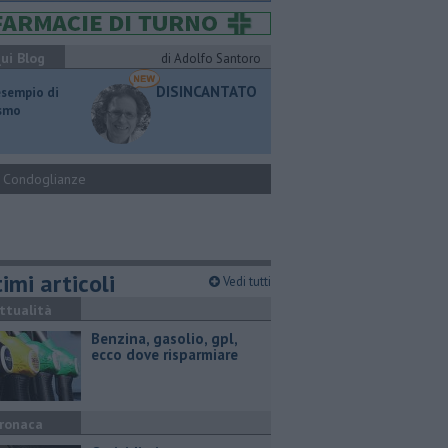
ui Blog
di Adolfo Santoro
DISINCANTATO
esempio di
ismo
Condoglianze
imi articoli
Vedi tutti
ttualità
​Benzina, gasolio, gpl,
ecco dove risparmiare
ronaca