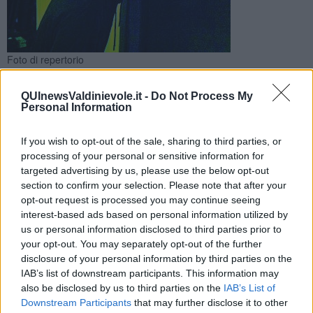
Foto di repertorio
Indagini dei carabinieri dopo gli assalti avvenuti la notte
scorsa in Versilia e in Valdinievole. Ladri in fuga con il bottino
QUInewsValdinievole.it -
Do Not Process My
Personal Information
If you wish to opt-out of the sale, sharing to third parties, or
processing of your personal or sensitive information for
targeted advertising by us, please use the below opt-out
UZZANO - MASSAROSA —
Ladri in azione nel cuore della notte
section to confirm your selection. Please note that after your
per sventrare il bancomat. E' accaduto a Santa Lucia, frazione del
opt-out request is processed you may continue seeing
comune di Uzzano, e a Massarosa.
interest-based ads based on personal information utilized by
us or personal information disclosed to third parties prior to
A Uzzano è stato preso d’assalto lo sportello automatico della filiale
your opt-out. You may separately opt-out of the further
della Banca Pescia e Cascina. Il colpo è avvenuto intorno alle 3,30
disclosure of your personal information by third parties on the
della notte scorsa. Il bottino è ancora da quantificare, ma secondo
le prime stime, si aggirerebbe attorno ai 20mila euro. L'esplosione
IAB’s list of downstream participants. This information may
non ha provocato danni strutturali all'edificio.
also be disclosed by us to third parties on the
IAB’s List of
Downstream Participants
that may further disclose it to other