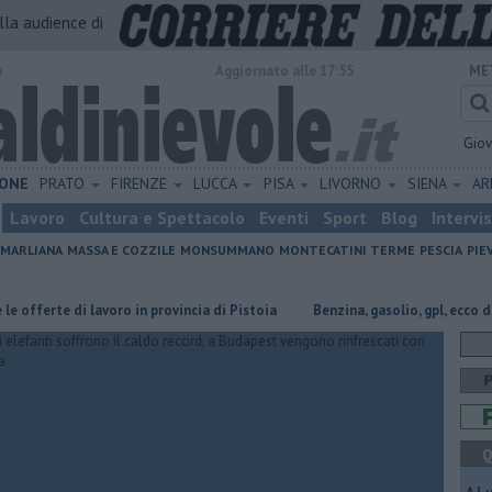
alla audience di
o
Aggiornato alle 17:55
ME
Gio
ONE
PRATO
FIRENZE
LUCCA
PISA
LIVORNO
SIENA
A
Lavoro
Cultura e Spettacolo
Eventi
Sport
Blog
Intervi
MARLIANA
MASSA E COZZILE
MONSUMMANO
MONTECATINI TERME
PESCIA
PIE
rte di lavoro in provincia di Pistoia
​Benzina, gasolio, gpl, ecco dove ris
Q