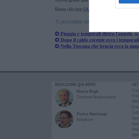
Basta cliccare
QUI
Ti potrebbe interessare anche:
Pioggia e temporali dietro l'angolo, sca
Dopo il caldo cocente ecco i temporali
Nella Toscana che brucia ecco la mapp
REDAZIONE QUI NEWS
CAT
Cro
Marco Migli
Poli
Direttore Responsabile
Attu
Eco
Cult
Pietro Mattonai
Spo
Redattore
Spet
Inte
Opi