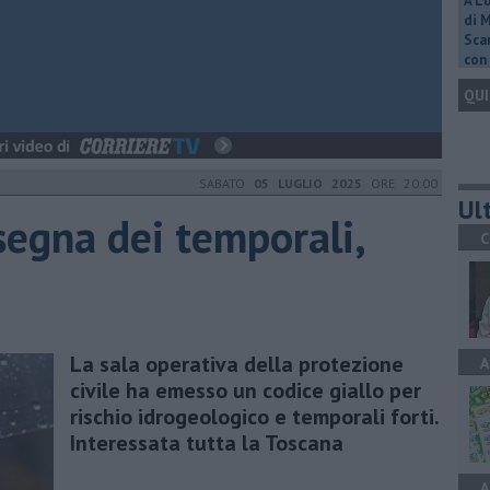
A L
di 
Scar
con 
QUI
SABATO
05 LUGLIO 2025
ORE 20:00
Ult
segna dei temporali,
C
La sala operativa della protezione
A
civile ha emesso un codice giallo per
rischio idrogeologico e temporali forti.
Interessata tutta la Toscana
A