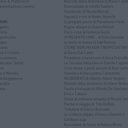
rese & Professioni
Racconti della domenica di Marco Celat
grammazione Cinema
Disincantato di Adolfo Santoro
Sorridendo di Nicola Belcari
Vignaioli e vini di Nadio Stronchi
MUNI
Le pregiate penne di Pierantonio Pardi
giano
Pagine allegre di Gianni Micheli
esina
Psico-cose di Federica Giusti
porecchio
VI PRESENTO I MIEI... di Dino Fiumalbi
ciano
Le stelle di Astrea di Edit Permay
liana
STORIE VISPE MA NON TROPPO DISTR
sa e Cozzile
di Dario Dal Canto
nsummano
Progettare il benessere di Erica Fiumalbi
tecatini Terme
La Toscana della birra di Davide Cappan
cia
Cose strane e posti assurdi di Blue Lam
e a Nievole
Storielba di Alessandro Canestrelli
te Buggianese
NEURONEWS di Alberto Arturo Vergani
avalle
Pensieri della domenica di Libero Ventur
ano
Fauda e balagan di Alfredo De Girolam
Enrico Catassi
Storie di ordinaria umanità di Nicolò Ste
Parole in viaggio di Tito Barbini
Turbative di Franco Bonciani
Lo scrittore sfigato di Enrico Guerrini e
Gordiano Lupi
Raccontare di Gusto di Rubina Rovini