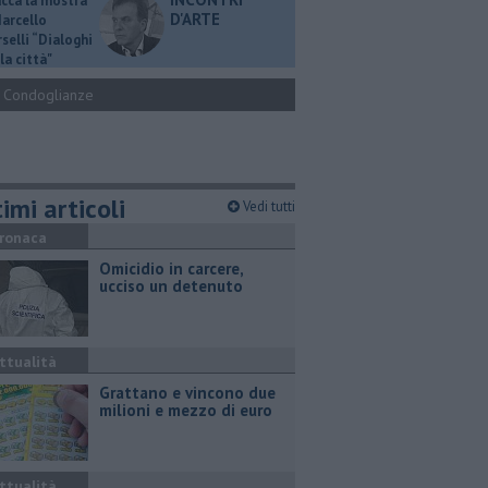
ucca la mostra
D'ARTE
Marcello
selli “Dialoghi
la città"
Condoglianze
imi articoli
Vedi tutti
ronaca
Omicidio in carcere,
ucciso un detenuto
ttualità
Grattano e vincono due
milioni e mezzo di euro
ttualità