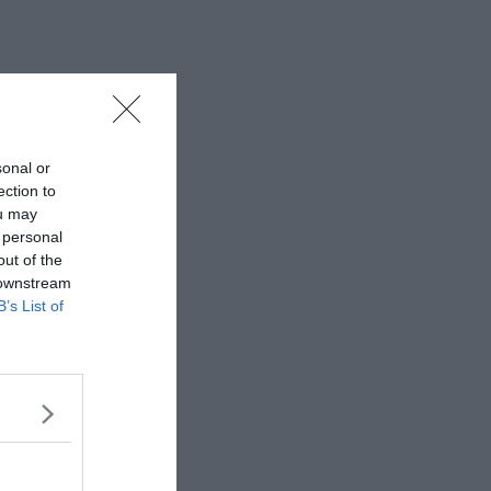
sonal or
ection to
ou may
 personal
out of the
 downstream
B’s List of