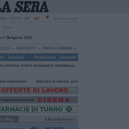
24°
36°
TEO:
PESCIA
QuiNews.net
vedì
06 Agosto 2026
REZZO
GROSSETO
MASSA CARRARA
ste
Animali
Pubblicità
Contatti
VE A NIEVOLE
PONTE BUGGIANESE
SERRAVALLE
parmiare
Omicidio in carcere, ucciso un detenuto
Grattano e vincon
ui Blog
di Riccardo Ferrucci
INCONTRI