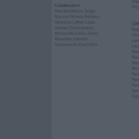
Imp
Collaboratori
Pro
Marcella Bitozzi, Sergio
Braccini, Michele Bufalino,
Valentina Caffieri, Linda
CO
Giuliani, Dina Laurenzi,
Bug
Monica Nocciolini, Paolo
Chi
Nocentini, Gabriele
Lam
Santarnecchi, Paola Silvi.
Lar
Mar
Mas
Mo
Mon
Pes
Piev
Pon
Serr
Uzz