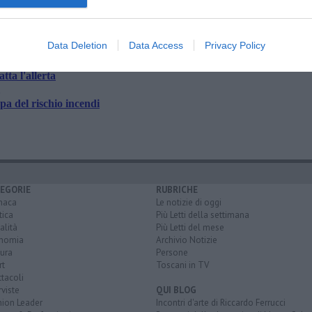
Data Deletion
Data Access
Privacy Policy
tta l'allerta
a del rischio incendi
EGORIE
RUBRICHE
naca
Le notizie di oggi
tica
Più Letti della settimana
alità
Più Letti del mese
nomia
Archivio Notizie
ura
Persone
rt
Toscani in TV
tacoli
rviste
QUI BLOG
nion Leader
Incontri d'arte di Riccardo Ferrucci