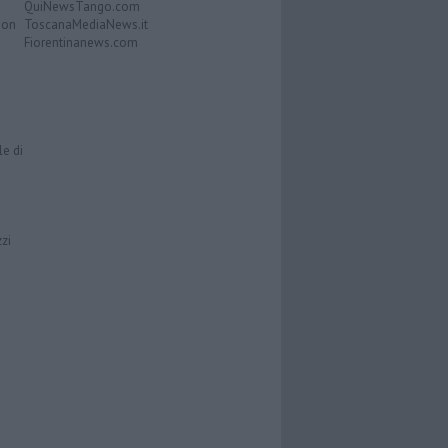
QuiNewsTango.com
Don
ToscanaMediaNews.it
Fiorentinanews.com
le di
zzi