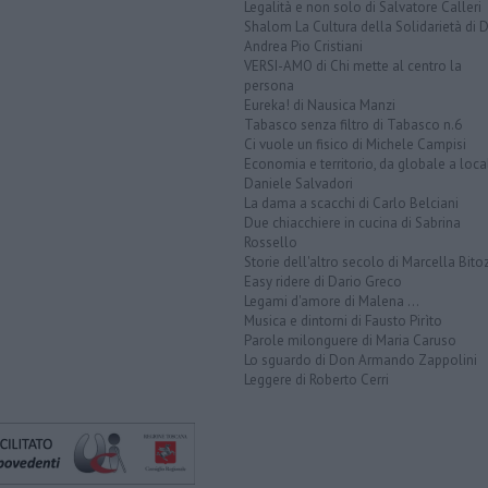
Legalità e non solo di Salvatore Calleri
Shalom La Cultura della Solidarietà di 
Andrea Pio Cristiani
VERSI-AMO di Chi mette al centro la
persona
Eureka! di Nausica Manzi
Tabasco senza filtro di Tabasco n.6
Ci vuole un fisico di Michele Campisi
Economia e territorio, da globale a loca
Daniele Salvadori
La dama a scacchi di Carlo Belciani
Due chiacchiere in cucina di Sabrina
Rossello
Storie dell'altro secolo di Marcella Bito
Easy ridere di Dario Greco
Legami d'amore di Malena ...
Musica e dintorni di Fausto Pirìto
Parole milonguere di Maria Caruso
Lo sguardo di Don Armando Zappolini
Leggere di Roberto Cerri