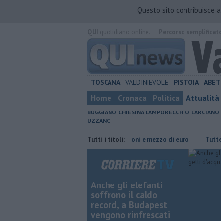
Questo sito contribuisce 
QUI
quotidiano online.
Percorso semplificat
TOSCANA
VALDINIEVOLE
PISTOIA
ABET
Home
Cronaca
Politica
Attualità
BUGGIANO
CHIESINA
LAMPORECCHIO
LARCIANO
UZZANO
uto
Grattano e vincono due milioni e mezzo di euro
Tutti i titoli:
​Tutte le offe
Anche gli elefanti
soffrono il caldo
record, a Budapest
vengono rinfrescati