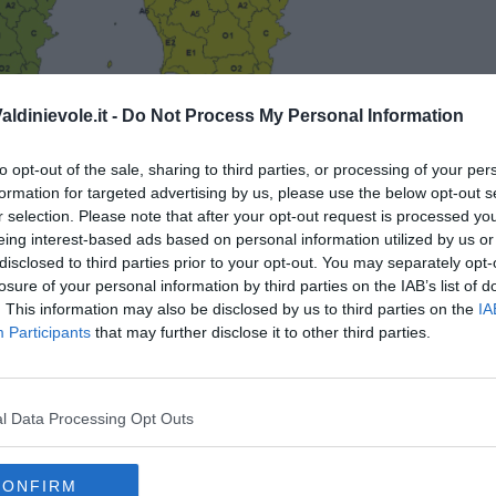
ldinievole.it -
Do Not Process My Personal Information
to opt-out of the sale, sharing to third parties, or processing of your per
formation for targeted advertising by us, please use the below opt-out s
r selection. Please note that after your opt-out request is processed y
eing interest-based ads based on personal information utilized by us or
lla costa e sulle zone limitrofe la mattina e sulle zone interne e
disclosed to third parties prior to your opt-out. You may separately opt-
io.
losure of your personal information by third parties on the IAB’s list of
tabili con temporali sulle zone settentrionali, in trasferimento su
. This information may also be disclosed by us to third parties on the
IA
ili anche colpi di vento e grandine.
Participants
that may further disclose it to other third parties.
l Data Processing Opt Outs
oscana iscriviti alla
Newsletter QUInews - ToscanaMedia.
CONFIRM
amente nella tua casella di posta.