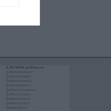
IL NETWORK QuiNews.net
QuiNewsAbetone.it
QuiNewsAmiata.it
QuiNewsAnimali.it
QuiNewsArezzo.it
QuiNewsCasentino.it
QuiNewsCecina.it
QuiNewsChianti.it
QuiNewsCuoio.it
QuiNewsElba.it