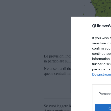
QUInewsVa
If you wish 
sensitive in
confirm you
continue se
Le previsioni indicano possibili temporali su
information 
in particolare sull'Appennino nel pomerigg
further disc
Nella serata di domani condizioni ancora ins
participants
quelle centrali nel corso della notte. Possib
Downstream 
Persona
Se vuoi leggere le notizie principali della T
Arriva gratis tutti i giorni alle 20:00 dirett