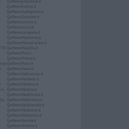
i
QuiNewsEmpolese.it
QuiNewsFirenze.it
QuiNewsGarfagnana.it
QuiNewsGrosseto.it
QuiNewsLivorno.it
QuiNewsLucca.it
QuiNewsLunigiana.it
QuiNewsMaremma.it
QuiNewsMassaCarrara.it
ATTE
QuiNewsMugello.it
QuiNewsPisa.it
QuiNewsPistoia.it
nari
QuiNewsPrato.it
a
QuiNewsSiena.it
QuiNewsValbisenzio.it
QuiNewsValdarno.it
i
QuiNewsValdelsa.it
o e
QuiNewsValdera.it
QuiNewsValdichiana.it
lla
QuiNewsValdicornia.it
QuiNewsValdinievole.it
QuiNewsValdisieve.it
QuiNewsValtiberina.it
QuiNewsVersilia.it
QuiNewsVolterra.it