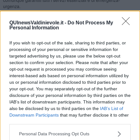
urgenza.
QUInewsValdinievole.it -
Do Not Process My
Personal Information
Sul fronte del
trasporto pubblico locale
Autolinee toscane
annuncia possibili ritardi o cancellazioni di corse nel servizio urbano
If you wish to opt-out of the sale, sharing to third parties, or
ed extraurbano di tutta la toscana ma informa che il servizio sarà
processing of your personal or sensitive information for
comunque garantito in due fasce orarie,
tra le 4,15 e le 8,14 e tra
targeted advertising by us, please use the below opt-out
le 12,30 e le 14,29.
Lo sciopero coinvolgerà sia il personale
section to confirm your selection. Please note that after your
viaggiante che gli impiegati, compresi quelli delle biglietterie. Per
opt-out request is processed you may continue seeing
operai ed impiegati lo sciopero è previsto per l’intero turno di
interest-based ads based on personal information utilized by
lavoro.
us or personal information disclosed to third parties prior to
La regolarità del servizio dei bus fuori dalle fasce di garanzia,
your opt-out. You may separately opt-out of the further
nonché la presenza di personale alle biglietterie, dipenderà dalle
disclosure of your personal information by third parties on the
adesioni allo sciopero. La percentuale di adesione all’ultimo
IAB’s list of downstream participants. This information may
sciopero di 24 ore del 28 novembre 2025, al quale aderì Cub
also be disclosed by us to third parties on the
IAB’s List of
Trasporti congiuntamente a USB e Cobas Lavoro Privato, fu del
Downstream Participants
that may further disclose it to other
21,74%.
third parties.
Anche i
tram
potrebbero subire ritardi o cancellazioni. Lo sciopero,
spiega Gest, che gestisce il servizio della tramvia a Firenze, è
Personal Data Processing Opt Outs