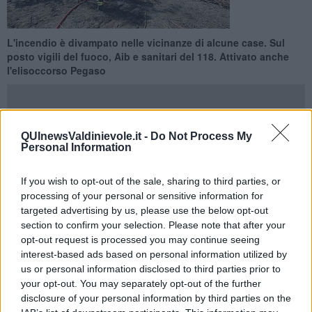
L'incendio è divampato nelle vicinanze di alcune case. Sul
posto vigili del fuoco, Aib e sanitari del 118. Attivato anche
l'elisoccorso Pegaso
QUInewsValdinievole.it -
Do Not Process My
Personal Information
PIEVE A NIEVOLE —
E' di cinque feriti, di cui 2 gravi, il bilancio di
un incendio divampato questa mattina in un oliveto a Pieve a
If you wish to opt-out of the sale, sharing to third parties, or
Nievole, nella zona di via delle Pietre Cavate al confine con il
processing of your personal or sensitive information for
comune di Montecatini Terme.
targeted advertising by us, please use the below opt-out
L'incendio, nelle vicinanze di alcune abitazioni, ha interessato
section to confirm your selection. Please note that after your
un'area di ulivi e sterpaglie
opt-out request is processed you may continue seeing
interest-based ads based on personal information utilized by
us or personal information disclosed to third parties prior to
your opt-out. You may separately opt-out of the further
Sul posto 10 vigili del fuoco con quattro mezzi, squadre
disclosure of your personal information by third parties on the
dell'antincendio boschivo della Regione (Aib) e l'elicottero del